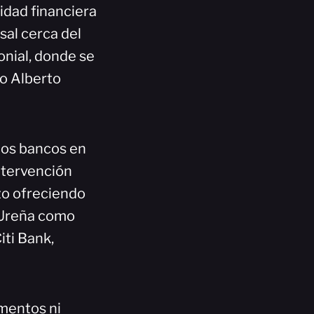
idad financiera
sal cerca del
onial, donde se
co Alberto
los bancos en
intervención
izo ofreciendo
 Ureña como
iti Bank,
mentos ni