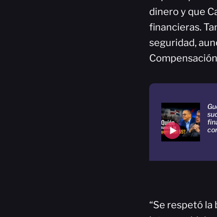
dinero y que C
financieras. T
seguridad, aun
Compensación, 
Gu
suc
fin
con
“Se respetó la