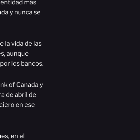
a entidad más
ada y nunca se
 la vida de las
es, aunque
por los bancos.
Bank of Canada y
a de abril de
nciero en ese
es, en el