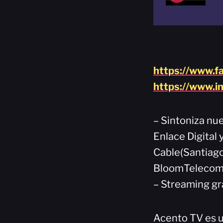
https://www.f
https://www.i
– Sintoniza nue
Enlace Digital 
Cable(Santiago
BloomTelecom(
– Streaming gr
Acento TV es u