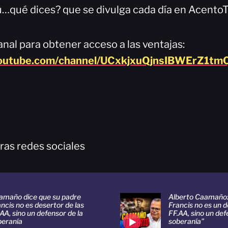
…qué dices? que se divulga cada día en AcentoT
nal para obtener acceso a las ventajas:
youtube.com/channel/UCxkjxuQjnsIBWErZ1tmQ
ras redes sociales
amaño dice que su padre
Alberto Caamaño:
ncis no es desertor de las
Francis no es un d
AA, sino un defensor de la
FF.AA, sino un def
beranía
soberanía”