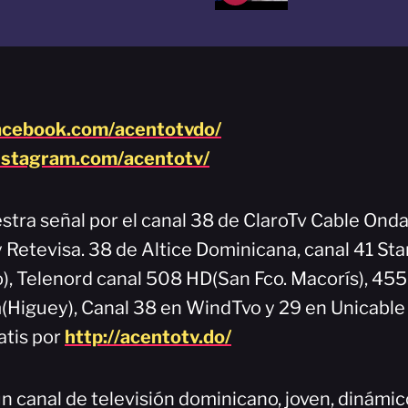
acebook.com/acentotvdo/
nstagram.com/acentotv/
stra señal por el canal 38 de ClaroTv Cable Onda
y Retevisa. 38 de Altice Dominicana, canal 41 Sta
), Telenord canal 508 HD(San Fco. Macorís), 45
Higuey), Canal 38 en WindTvo y 29 en Unicable
atis por
http://acentotv.do/
n canal de televisión dominicano, joven, dinámi