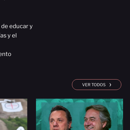
n de educar y
as y el
ento
›
VER TODOS