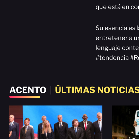
que está en co
Su esencia es l
entretener a un
lenguaje cont
#tendencia #R
ACENTO
|
ÚLTIMAS NOTICIA