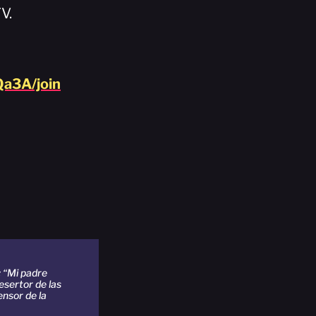
V.
a3A/join
 “Mi padre
esertor de las
ensor de la