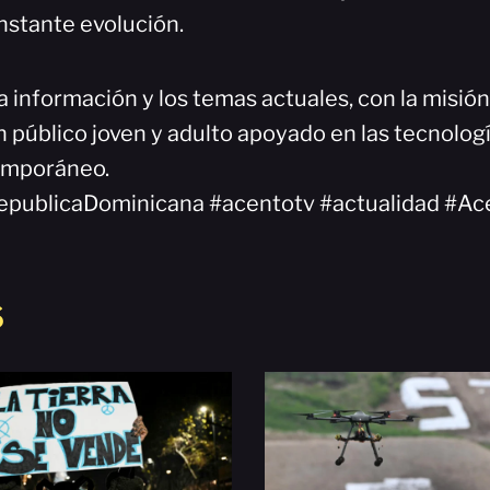
nstante evolución.
a información y los temas actuales, con la misió
 público joven y adulto apoyado en las tecnologí
emporáneo.
epublicaDominicana #acentotv #actualidad #Ac
S