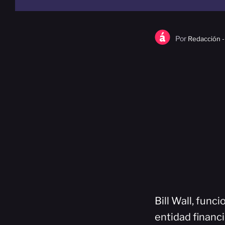
Por
Redacción -
Bill Wall, func
entidad financi