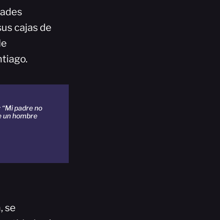
dades
sus cajas de
de
tiago.
 “Mi padre no
ue un hombre
, se