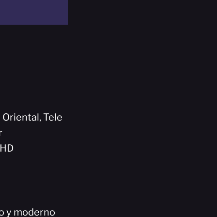
 Oriental, Tele
r
5HD
co y moderno