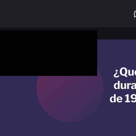
¿Qué
dura
de 19