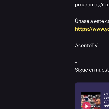
programa ¿Y tú
Únase a este ca
https://www.
AcentoTV
–
Sigue en nuest
Ca
Fra
FF.
so