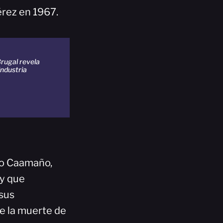
érez en 1967.
rugal revela
industria
to Caamaño,
 y que
 sus
ue la muerte de