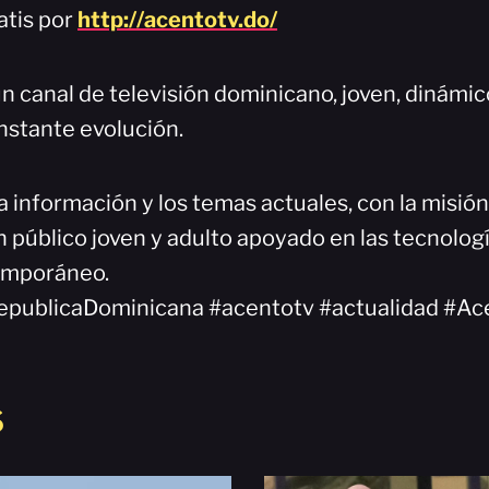
atis por
http://acentotv.do/
n canal de televisión dominicano, joven, dinámi
nstante evolución.
a información y los temas actuales, con la misió
 público joven y adulto apoyado en las tecnologí
emporáneo.
epublicaDominicana #acentotv #actualidad #Ac
S