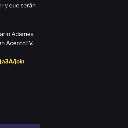
r y que serán
sario Adames,
 en AcentoTV.
a3A/join