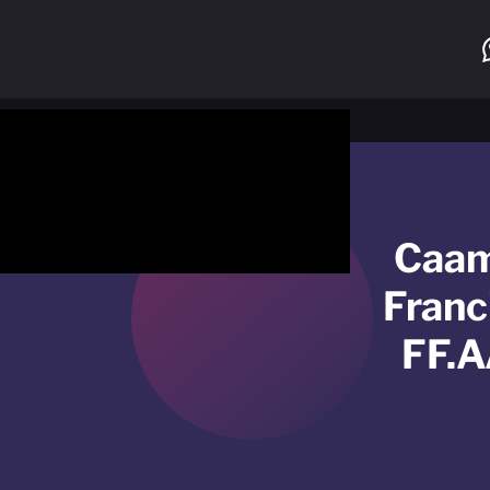
Caam
Franc
FF.A