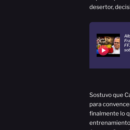
desertor, deci
Al
Fra
FF.
so
Sostuvo que Ca
para convencer
finalmente lo 
entrenamientos 