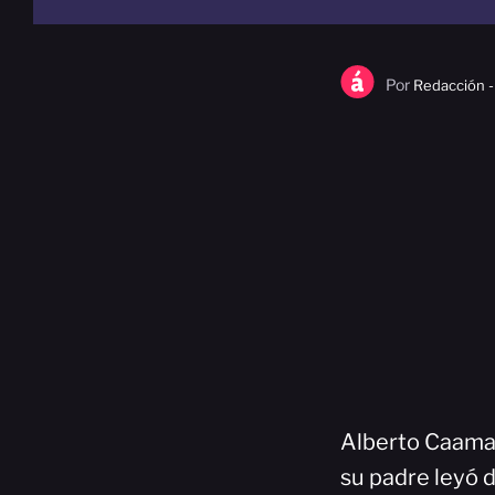
Por
Redacción -
Alberto Caamañ
su padre leyó 