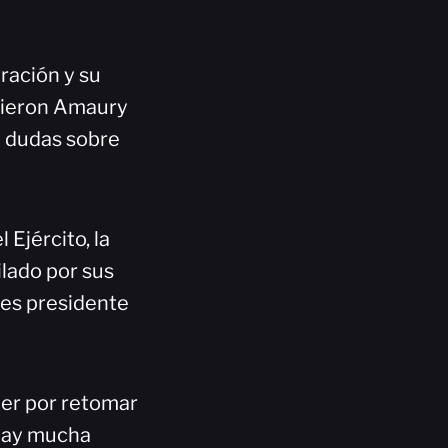
tración y su
urieron Amaury
a dudas sobre
Ejército, la
ilado por sus
ces presidente
der por retomar
e hay mucha