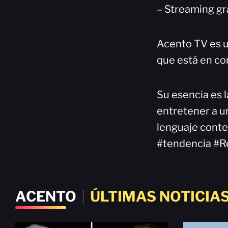
– Streaming gr
Acento TV es u
que está en co
Su esencia es l
entretener a un
lenguaje cont
#tendencia #R
ACENTO
|
ÚLTIMAS NOTICIA