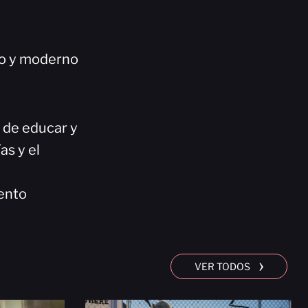
co y moderno
n de educar y
as y el
ento
›
VER TODOS