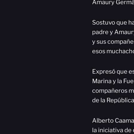
Amaury Germán 
Sostuvo que hab
padre y Amaury
y sus compañer
esos muchachos
Expresó que est
Marina y la Fue
compañeros mil
de la República
Alberto Caamañ
la iniciativa d