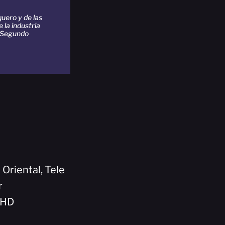
uero y de las
 la industria
 Segundo
 Oriental, Tele
r
5HD