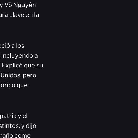
 y Võ Nguyên
ura clave en la
ció a los
, incluyendo a
 Explicó que su
 Unidos, pero
tórico que
atria y el
tintos, y dijo
aamaño como