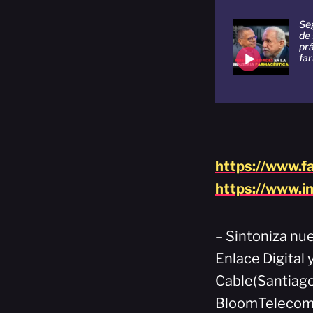
Se
de 
prá
fa
https://www.f
https://www.i
– Sintoniza nue
Enlace Digital 
Cable(Santiago
BloomTelecom(