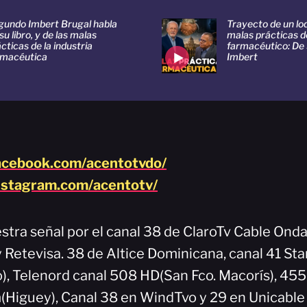
gundo Imbert Brugal habla
Trayecto de un loq
su libro, y de las malas
malas prácticas de
cticas de la industria
farmacéutico: De
rmacéutica
Imbert
acebook.com/acentotvdo/
nstagram.com/acentotv/
stra señal por el canal 38 de ClaroTv Cable Onda
y Retevisa. 38 de Altice Dominicana, canal 41 Sta
), Telenord canal 508 HD(San Fco. Macorís), 45
Higuey), Canal 38 en WindTvo y 29 en Unicable