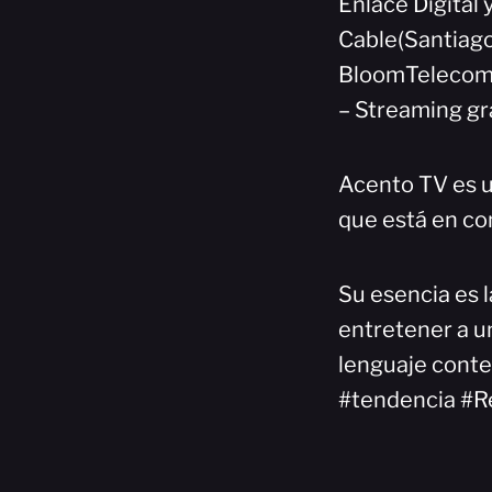
Enlace Digital
Cable(Santiago
BloomTelecom(
– Streaming gr
Acento TV es u
que está en co
Su esencia es l
entretener a un
lenguaje cont
#tendencia #R