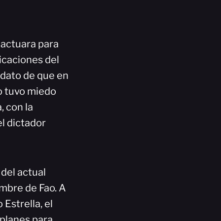
 actuara para
licaciones del
l dato de que en
lo tuvo miedo
 con la
el dictador
 del actual
ombre de Fao. A
 Estrella, el
 planes para