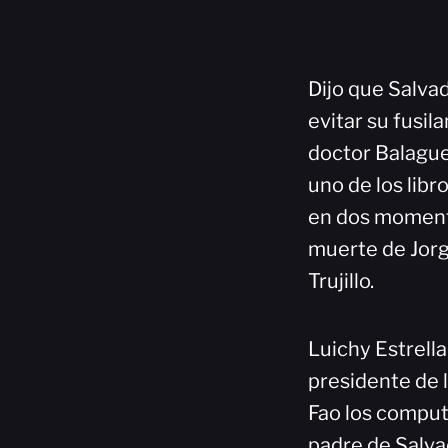
Dijo que Salva
evitar su fusil
doctor Balaguer
uno de los libr
en dos momento
muerte de Jorge
Trujillo.
Luichy Estrella
presidente de 
Fao los computa
padre de Salvad