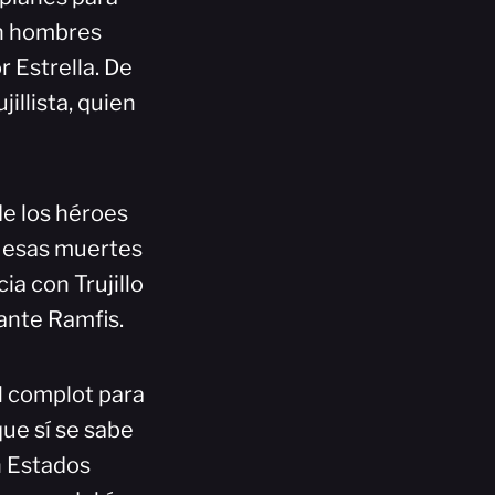
ban hombres
 Estrella. De
illista, quien
de los héroes
r esas muertes
a con Trujillo
 ante Ramfis.
l complot para
que sí se sabe
n Estados