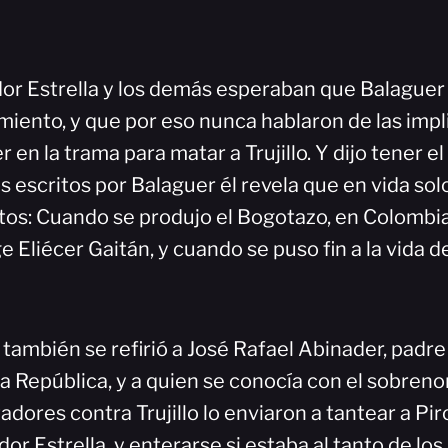
dor Estrella y los demás esperaban que Balaguer
amiento, y que por eso nunca hablaron de las imp
 en la trama para matar a Trujillo. Y dijo tener e
os escritos por Balaguer él revela que en vida so
s: Cuando se produjo el Bogotazo, en Colombia,
 Eliécer Gaitán, y cuando se puso fin a la vida d
 también se refirió a José Rafael Abinader, padre
la República, y a quien se conocía con el sobren
dores contra Trujillo lo enviaron a tantear a Piro
or Estrella, y enterarse si estaba al tanto de los