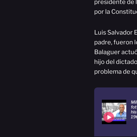
presidente de 
por la Constitu
Luis Salvador E
padre, fueron 
Balaguer actuó
hijo del dictad
problema de qu
Mi
fot
his
19