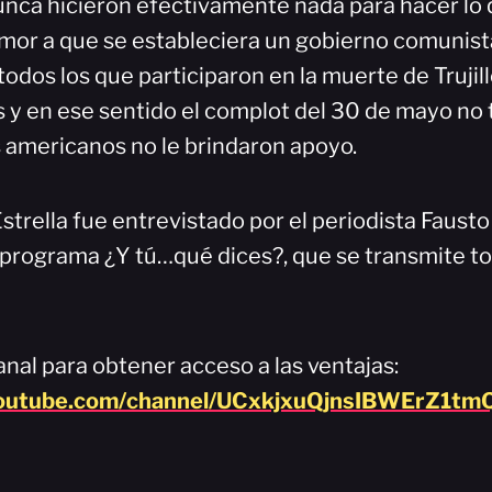
unca hicieron efectivamente nada para hacer lo 
temor a que se estableciera un gobierno comunis
todos los que participaron en la muerte de Trujil
 y en ese sentido el complot del 30 de mayo no 
s americanos no le brindaron apoyo.
strella fue entrevistado por el periodista Fausto
programa ¿Y tú…qué dices?, que se transmite to
nal para obtener acceso a las ventajas:
youtube.com/channel/UCxkjxuQjnsIBWErZ1tmQ