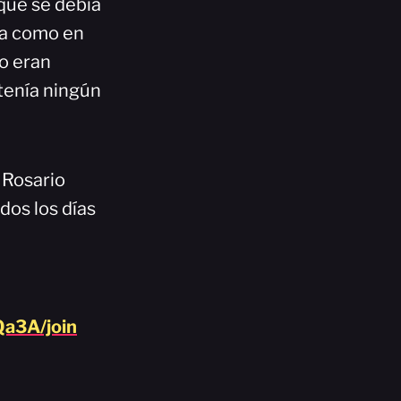
que se debía
ta como en
lo eran
tenía ningún
 Rosario
dos los días
a3A/join