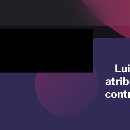
Lu
atri
contr