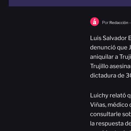
Por
Redacción -
Luis Salvador E
denunció que J
aniquilar a Tru
Trujillo asesin
dictadura de 3
Luichy relató 
Viñas, médico d
consultarle sob
la respuesta de