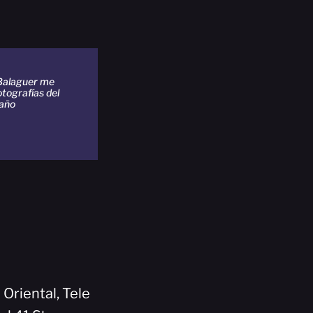
 Balaguer me
otografías del
año
 Oriental, Tele