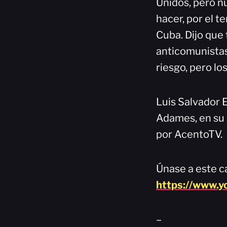
Unidos, pero n
hacer, por el 
Cuba. Dijo que 
anticomunistas
riesgo, pero lo
Luis Salvador E
Adames, en su 
por AcentoTV.
Únase a este ca
https://www.
–