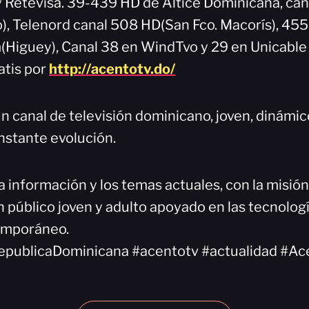
 y Retevisa. 39-439 HD de Altice Dominicana, can
), Telenord canal 508 HD(San Fco. Macorís), 45
Higuey), Canal 38 en WindTvo y 29 en Unicable
atis por
http://acentotv.do/
n canal de televisión dominicano, joven, dinámi
nstante evolución.
a información y los temas actuales, con la misió
 público joven y adulto apoyado en las tecnologí
emporáneo.
epublicaDominicana #acentotv #actualidad #Ac