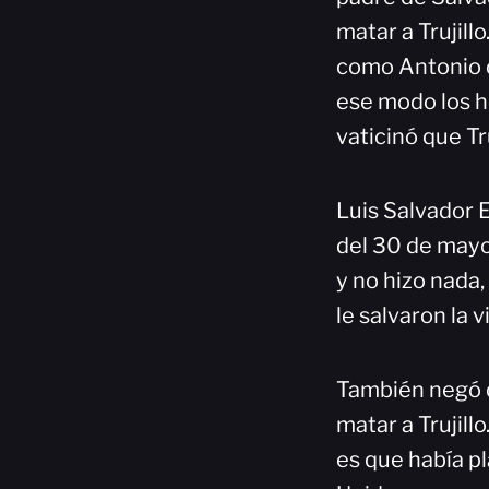
matar a Trujillo
como Antonio d
ese modo los h
vaticinó que Tr
Luis Salvador E
del 30 de mayo
y no hizo nada,
le salvaron la 
También negó q
matar a Trujill
es que había p