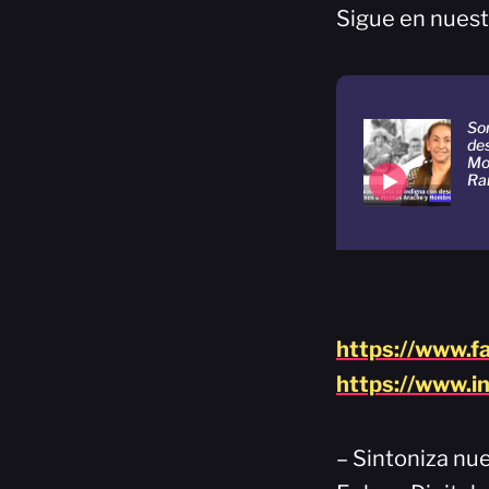
Sigue en nuest
Son
de
Mo
Ra
https://www.f
https://www.i
– Sintoniza nue