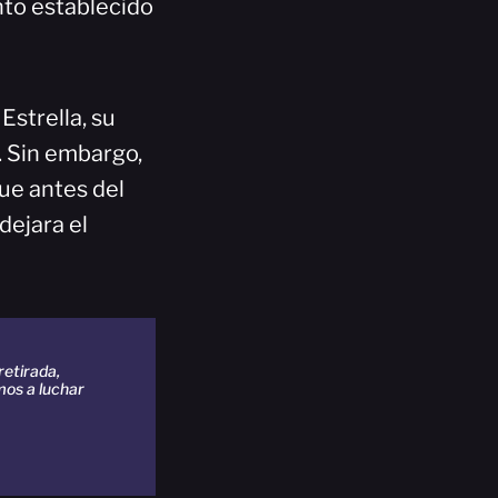
nto establecido
Estrella, su
. Sin embargo,
ue antes del
dejara el
etirada,
mos a luchar