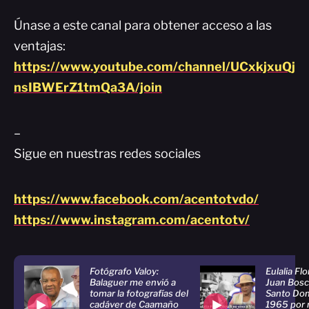
Únase a este canal para obtener acceso a las
ventajas:
https://www.youtube.com/channel/UCxkjxuQj
nsIBWErZ1tmQa3A/join
–
Sigue en nuestras redes sociales
https://www.facebook.com/acentotvdo/
https://www.instagram.com/acentotv/
Fotógrafo Valoy:
Eulalia Fl
Balaguer me envió a
Juan Bosc
tomar la fotografías del
Santo Do
cadáver de Caamaño
1965 por 