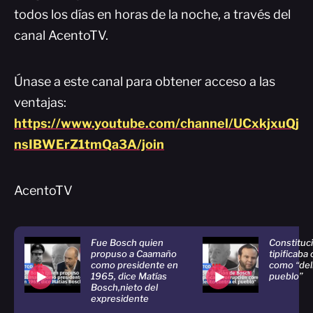
todos los días en horas de la noche, a través del
canal AcentoTV.
Únase a este canal para obtener acceso a las
ventajas:
https://www.youtube.com/channel/UCxkjxuQj
nsIBWErZ1tmQa3A/join
AcentoTV
Fue Bosch quien
Constituc
propuso a Caamaño
tipificaba
como presidente en
como “deli
1965, dice Matías
pueblo”
Bosch,nieto del
expresidente