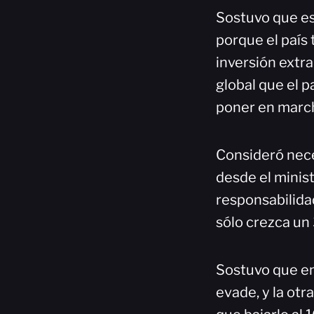
Sostuvo que es
porque el país
inversión extr
global que el p
poner en march
Consideró nece
desde el minis
responsabilida
sólo crezca un 
Sostuvo que en
evade, y la otr