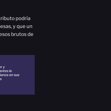
tributo podría
esas, y que un
resos brutos de
er y
antes le
fianza en sus
os