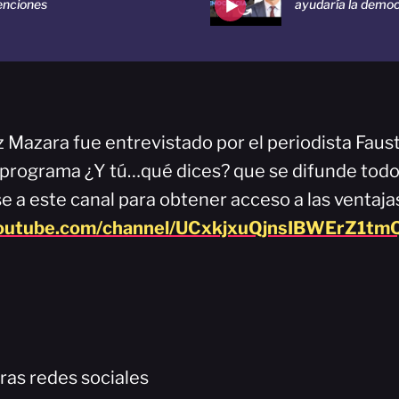
enciones
ayudaría la demo
 Mazara fue entrevistado por el periodista Faus
programa ¿Y tú…qué dices? que se difunde todos
 a este canal para obtener acceso a las ventaja
youtube.com/channel/UCxkjxuQjnsIBWErZ1tmQ
ras redes sociales