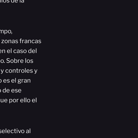
los de la
empo,
s zonas francas
en el caso del
o. Sobre los
y controles y
 es el gran
o de ese
ue por ello el
electivo al