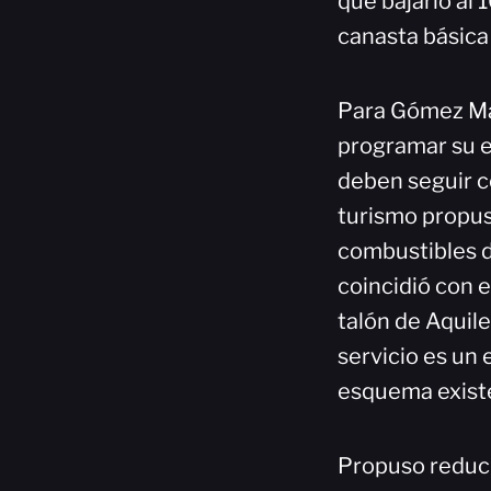
que bajarlo al 
canasta básica
Para Gómez Maz
programar su e
deben seguir co
turismo propus
combustibles d
coincidió con e
talón de Aquil
servicio es un 
esquema exist
Propuso reducir