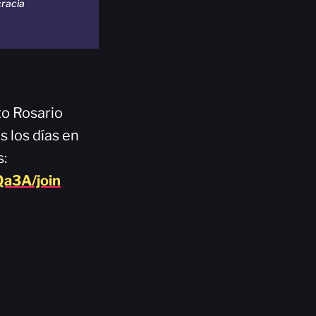
cracia
to Rosario
 los días en
s:
a3A/join