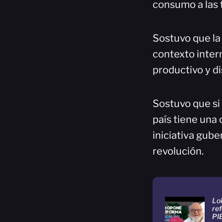
consumo a las 
Sostuvo que la
contexto intern
productivo y d
Sostuvo que si 
país tiene una
iniciativa gube
revolución.
Lo
ref
PIB