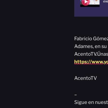
ex
Fabricio Gómez
Adames, en su 
AcentoTV.Únase
https://www.
AcentoTV
–
Sigue en nuest