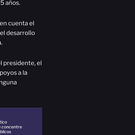
5 años.
 en cuenta el
 el desarrollo
.
 presidente, el
poyos a la
ninguna
tico
e concentre
blicos