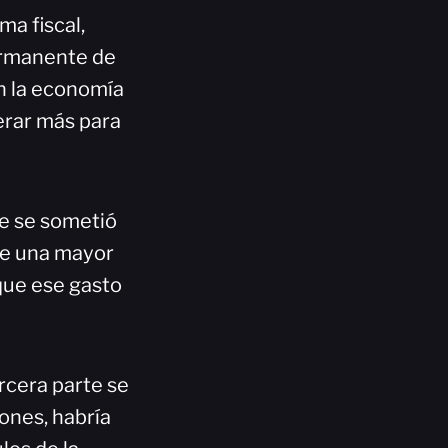
a fiscal,
permanente de
en la economía
erar más para
ue se sometió
uye una mayor
 que ese gasto
rcera parte se
iones, habría