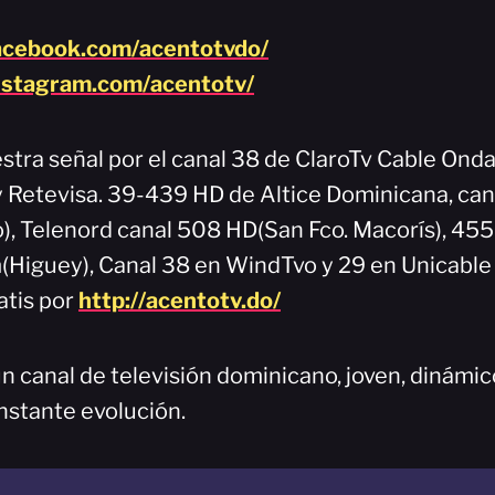
acebook.com/acentotvdo/
nstagram.com/acentotv/
stra señal por el canal 38 de ClaroTv Cable Onda
 y Retevisa. 39-439 HD de Altice Dominicana, can
), Telenord canal 508 HD(San Fco. Macorís), 45
Higuey), Canal 38 en WindTvo y 29 en Unicable
atis por
http://acentotv.do/
n canal de televisión dominicano, joven, dinámi
nstante evolución.