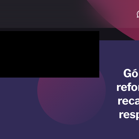
Gó
refo
reca
res