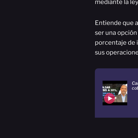
mediante la le
Entiende que an
ser una opción
porcentaje de 
sus operacione
Car
cob