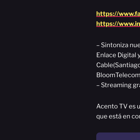
https://www.f
https://www.i
– Sintoniza nue
Enlace Digital
Cable(Santiago
BloomTelecom(
– Streaming gr
Acento TV es u
que está en co