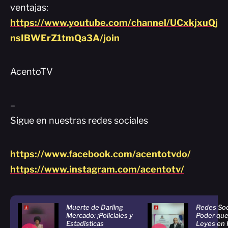
ventajas:
https://www.youtube.com/channel/UCxkjxuQj
nsIBWErZ1tmQa3A/join
AcentoTV
–
Sigue en nuestras redes sociales
https://www.facebook.com/acentotvdo/
https://www.instagram.com/acentotv/
Muerte de Darling
Redes Soci
Mercado: ¡Policiales y
Poder que
Estadísticas
Leyes en 