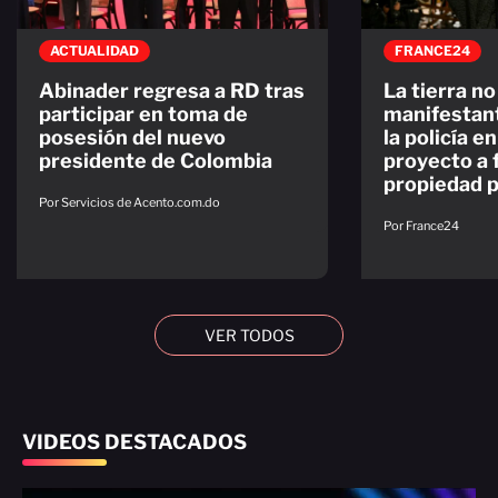
ACTUALIDAD
FRANCE24
Abinader regresa a RD tras
La tierra no
participar en toma de
manifestan
posesión del nuevo
la policía e
presidente de Colombia
proyecto a f
propiedad p
Por Servicios de Acento.com.do
Por France24
VER TODOS
VIDEOS DESTACADOS