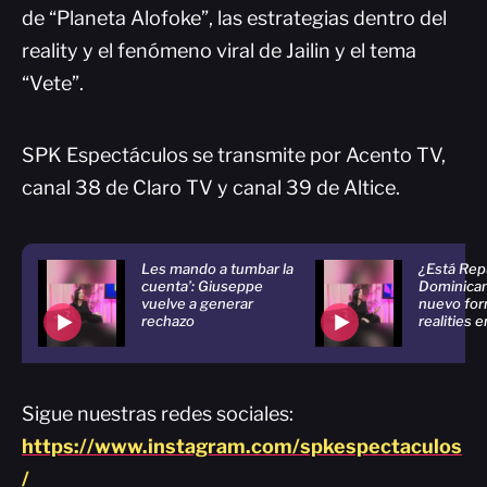
de “Planeta Alofoke”, las estrategias dentro del
reality y el fenómeno viral de Jailin y el tema
“Vete”.
SPK Espectáculos se transmite por Acento TV,
canal 38 de Claro TV y canal 39 de Altice.
Les mando a tumbar la
¿Está Rep
cuenta’: Giuseppe
Dominican
vuelve a generar
nuevo for
rechazo
realities
Sigue nuestras redes sociales:
https://www.instagram.com/spkespectaculos
/