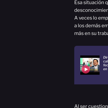
Esa situación q
desconocimien
A veces lo emp
a los demás em
más en su trab
Dir
cal
fe
en
Al ser cuestion