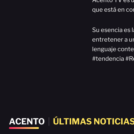
Acento TV es u
que está en co
Su esencia es l
entretener a un
lenguaje cont
#tendencia #R
ACENTO
|
ÚLTIMAS NOTICIA