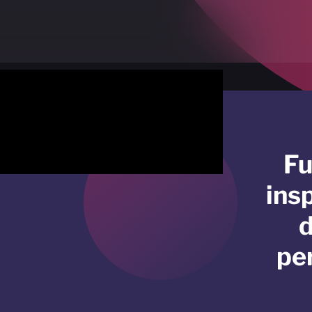
Fu
ins
d
pe