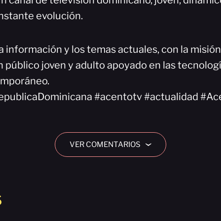
n canal de televisión dominicano, joven, dinámi
nstante evolución.
a información y los temas actuales, con la misió
 público joven y adulto apoyado en las tecnologí
emporáneo.
epublicaDominicana #acentotv #actualidad #Ac
VER COMENTARIOS
›
S