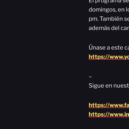
El programa se 
domingos, en lo
pm. También se
además del can
Únase a este ca
https://www.
–
Sigue en nuest
https://www.f
https://www.i