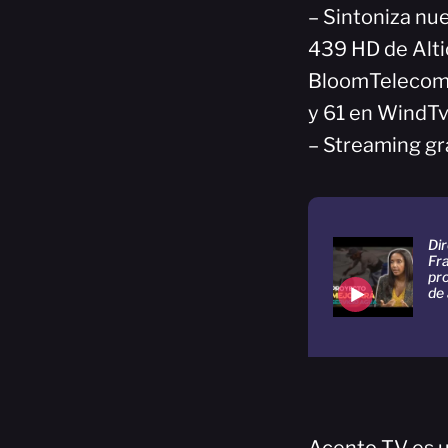
– Sintoniza nue
439 HD de Alti
BloomTelecom(H
y 61 en WindTv
– Streaming gr
Dir
Fr
pr
de