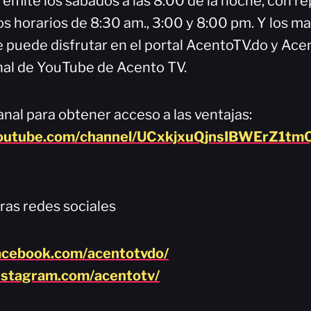
emite los sábados a las 8:00 de la noche, con re
s horarios de 8:30 am., 3:00 y 8:00 pm. Y los ma
 puede disfrutar en el portal AcentoTV.do y Ace
al de YouTube de Acento TV.
nal para obtener acceso a las ventajas:
youtube.com/channel/UCxkjxuQjnsIBWErZ1tmQ
ras redes sociales
acebook.com/acentotvdo/
nstagram.com/acentotv/