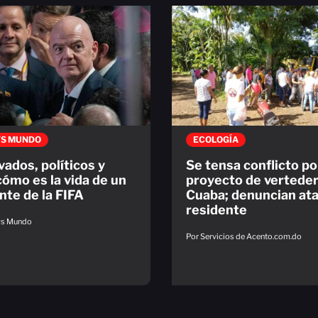
S MUNDO
ECOLOGÍA
vados, políticos y
Se tensa conflicto po
cómo es la vida de un
proyecto de verteder
nte de la FIFA
Cuaba; denuncian at
residente
ws Mundo
Por Servicios de Acento.com.do