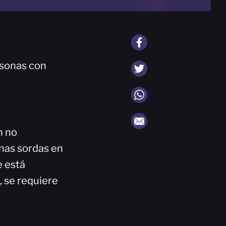
rsonas con
n no
onas sordas en
e está
, se requiere