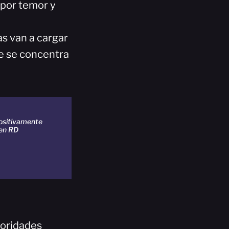
“por temor y
s van a cargar
ue se concentra
positivamente
 en RD
toridades