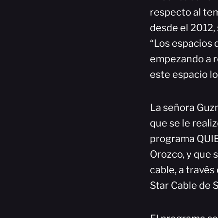
respecto al te
desde el 2012,
“Los espacios d
empezando a re
este espacio l
La señora Guzm
que se le realiz
programa QUIE
Orozco, y que s
cable, a través
Star Cable de S