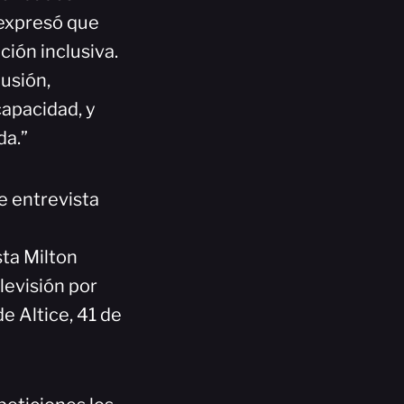
 expresó que
ción inclusiva.
lusión,
capacidad, y
da.”
e entrevista
ta Milton
levisión por
de Altice, 41 de