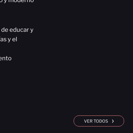
co y moderno
n de educar y
as y el
ento
›
VER TODOS