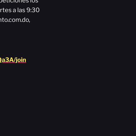
peticiones los
rtes a las 9:30
nto.com.do,
a3A/join