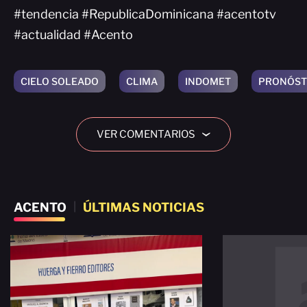
#tendencia #RepublicaDominicana #acentotv
#actualidad #Acento
CIELO SOLEADO
CLIMA
INDOMET
PRONÓSTI
VER COMENTARIOS
›
ACENTO
|
ÚLTIMAS NOTICIAS