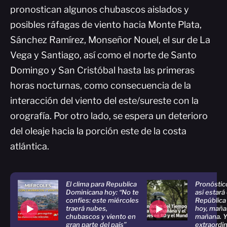
pronostican algunos chubascos aislados y
posibles ráfagas de viento hacia Monte Plata,
Sánchez Ramírez, Monseñor Nouel, el sur de La
Vega y Santiago, así como el norte de Santo
Domingo y San Cristóbal hasta las primeras
horas nocturnas, como consecuencia de la
interacción del viento del este/sureste con la
orografía. Por otro lado, se espera un deterioro
del oleaje hacia la porción este de la costa
atlántica.
El clima para Republica
Pronóstic
Dominicana hoy: “No te
así estará
confíes: este miércoles
República
traerá nubes,
hoy, maña
chubascos y viento en
mañana. Y
gran parte del país”
extraordin