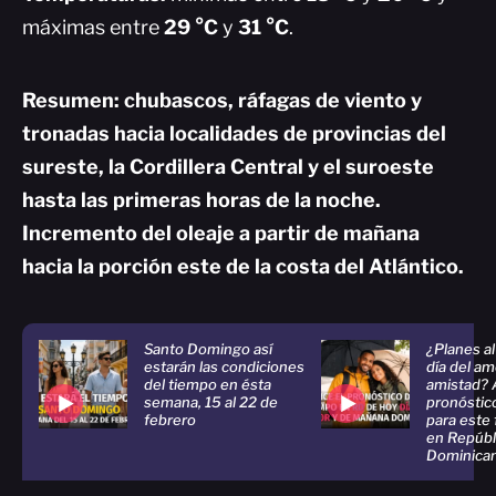
máximas entre
29 °C
y
31 °C
.
Resumen: chubascos, ráfagas de viento y
tronadas hacia localidades de provincias del
sureste, la Cordillera Central y el suroeste
hasta las primeras horas de la noche.
Incremento del oleaje a partir de mañana
hacia la porción este de la costa del Atlántico.
Santo Domingo así
¿Planes al
estarán las condiciones
día del am
del tiempo en ésta
amistad? 
semana, 15 al 22 de
pronóstic
febrero
para este
en Repúbl
Dominica