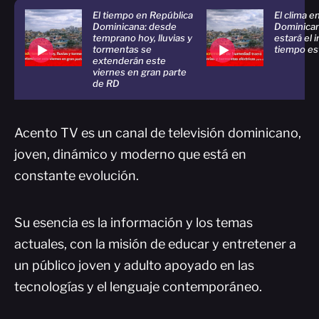
El tiempo en República
El clima e
Dominicana: desde
Dominica
temprano hoy, lluvias y
estará el 
tormentas se
tiempo es
extenderán este
viernes en gran parte
de RD
Acento TV es un canal de televisión dominicano,
joven, dinámico y moderno que está en
constante evolución.
Su esencia es la información y los temas
actuales, con la misión de educar y entretener a
un público joven y adulto apoyado en las
tecnologías y el lenguaje contemporáneo.