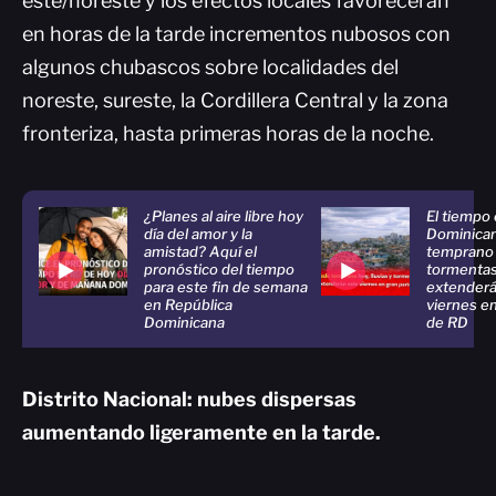
este/noreste y los efectos locales favorecerán
en horas de la tarde incrementos nubosos con
algunos chubascos sobre localidades del
noreste, sureste, la Cordillera Central y la zona
fronteriza, hasta primeras horas de la noche.
¿Planes al aire libre hoy
El tiempo
día del amor y la
Dominican
amistad? Aquí el
temprano h
pronóstico del tiempo
tormentas
para este fin de semana
extenderá
en República
viernes en
Dominicana
de RD
Distrito Nacional: nubes dispersas
aumentando ligeramente en la tarde.