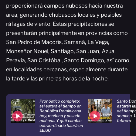
proporcionará campos nubosos hacia nuestra
área, generando chubascos locales y posibles
ráfagas de viento. Estas precipitaciones se
presentarán principalmente en provincias como
San Pedro de Macorís, Samaná, La Vega,
Monseñor Nouel, Santiago, San Juan, Azua,
Peravia, San Cristóbal, Santo Domingo, así como
en localidades cercanas, especialmente durante
la tarde y las primeras horas de la noche.
Pronóstico completo:
Santo Dom
así estará el tiempo en
estarán l
República Dominicana
del tiemp
hoy, mañana y pasado
semana, 1
mañana. Y qué cambio
febrero
extraordinario habrá en
EE.UU.