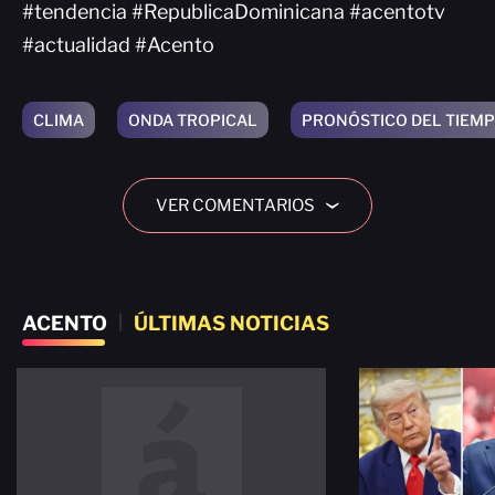
#tendencia #RepublicaDominicana #acentotv
#actualidad #Acento
CLIMA
ONDA TROPICAL
PRONÓSTICO DEL TIEM
VER COMENTARIOS
›
ACENTO
|
ÚLTIMAS NOTICIAS