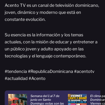
Acento TV es un canal de televisión dominicano,
joven, dinámico y moderno que está en
constante evolución.
Su esencia es la información y los temas
actuales, con la misión de educar y entretener a
un público joven y adulto apoyado en las
tecnologías y el lenguaje contemporáneo.
#tendencia #RepublicaDominicana #acentotv
#actualidad #Acento
Semana del 1 al 7 de
El clima p
junio en Santo
Dominican
Domingo: estas son las
Viernes ca