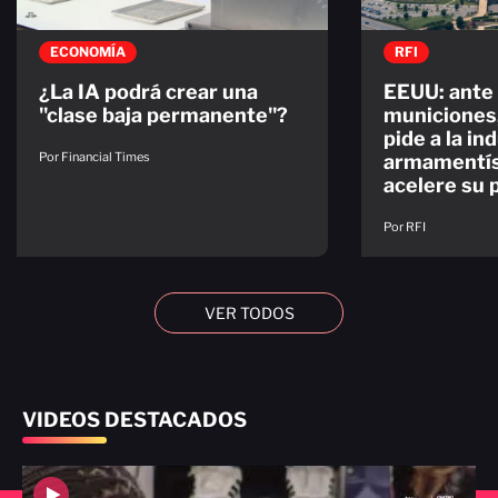
ECONOMÍA
RFI
¿La IA podrá crear una
EEUU: ante 
"clase baja permanente"?
municiones
pide a la in
Por Financial Times
armamentís
acelere su 
Por RFI
VER TODOS
VIDEOS DESTACADOS