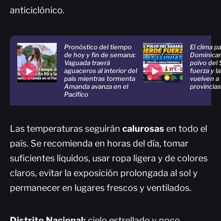
anticiclónico.
Pronóstico del tiempo
El clima p
de hoy y fin de semana:
Dominican
Vaguada traerá
polvo del 
aguaceros al interior del
fuerza y la
país mientras tormenta
vuelven a 
Amanda avanza en el
provincias
Pacífico
Las temperaturas seguirán
calurosas
en todo el
país. Se recomienda en horas del día, tomar
suficientes líquidos, usar ropa ligera y de colores
claros, evitar la exposición prolongada al sol y
permanecer en lugares frescos y ventilados.
Distrito Nacional:
cielo estrellado y poco