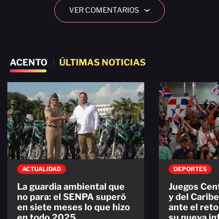
VER COMENTARIOS
›
ACENTO
|
ÚLTIMAS NOTICIAS
ACTUALIDAD
DEPORTES
La guardia ambiental que
Juegos Cen
no para: el SENPA superó
y del Carib
en siete meses lo que hizo
ante el ret
en todo 2025
su nueva in