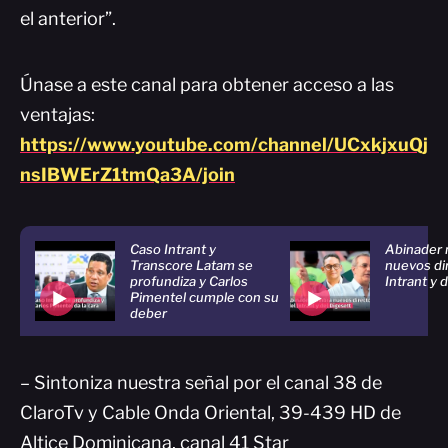
el anterior”.
Únase a este canal para obtener acceso a las
ventajas:
https://www.youtube.com/channel/UCxkjxuQj
nsIBWErZ1tmQa3A/join
Caso Intrant y
Abinader
Transcore Latam se
nuevos di
profundiza y Carlos
Intrant y 
Pimentel cumple con su
deber
– Sintoniza nuestra señal por el canal 38 de
ClaroTv y Cable Onda Oriental, 39-439 HD de
Altice Dominicana, canal 41 Star