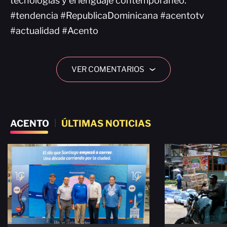
tecnologías y el lenguaje contemporáneo.
#tendencia #RepublicaDominicana #acentotv
#actualidad #Acento
VER COMENTARIOS
›
ACENTO
|
ÚLTIMAS NOTICIAS