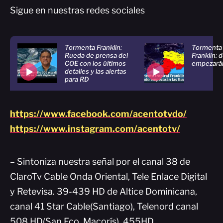
Sigue en nuestras redes sociales
Tormenta Franklin:
Tormenta 
Rueda de prensa del
Franklin:
COE con los últimos
empezarán 
detalles y las alertas
para RD
https://www.facebook.com/acentotvdo/
https://www.instagram.com/acentotv/
– Sintoniza nuestra señal por el canal 38 de
ClaroTv Cable Onda Oriental, Tele Enlace Digital
y Retevisa. 39-439 HD de Altice Dominicana,
canal 41 Star Cable(Santiago), Telenord canal
508 HD(San Fco. Macorís), 455HD