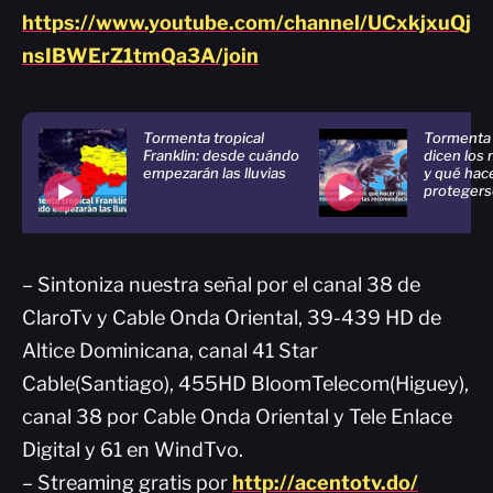
https://www.youtube.com/channel/UCxkjxuQj
nsIBWErZ1tmQa3A/join
Tormenta tropical
Tormenta 
Franklin: desde cuándo
dicen los
empezarán las lluvias
y qué hac
protegers
– Sintoniza nuestra señal por el canal 38 de
ClaroTv y Cable Onda Oriental, 39-439 HD de
Altice Dominicana, canal 41 Star
Cable(Santiago), 455HD BloomTelecom(Higuey),
canal 38 por Cable Onda Oriental y Tele Enlace
Digital y 61 en WindTvo.
– Streaming gratis por
http://acentotv.do/