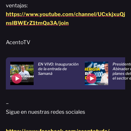
ventajas:
https://www.youtube.com/channel/UCxkjxuQj
nsIBWErZ1tmQa3A/join
AcentoTV
EN VIVO: Inauguración
President
de la entrada de
Abinader r
Samaná
planes de
el sector 
–
Sigue en nuestras redes sociales