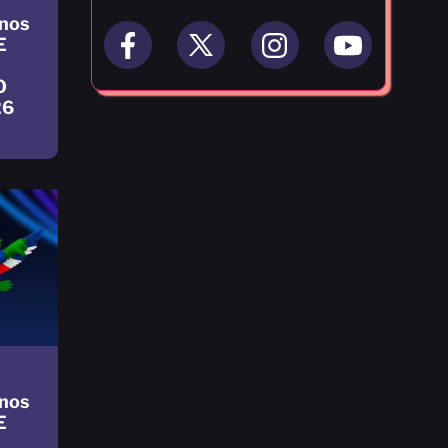
nos
E
O
26
nos
E