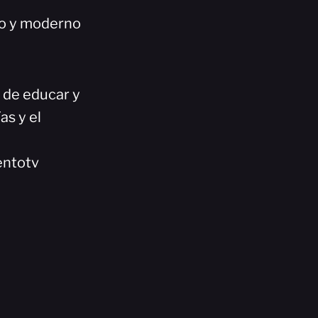
co y moderno
n de educar y
as y el
entotv