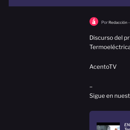
Por
Redacción -
Discurso del pr
Termoeléctrica
AcentoTV
–
Sigue en nuest
EN
Te