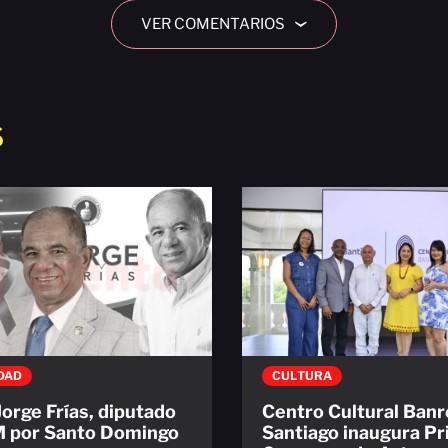
VER COMENTARIOS
›
S
DAD
CULTURA
orge Frías, diputado
Centro Cultural Ban
M por Santo Domingo
Santiago inaugura P