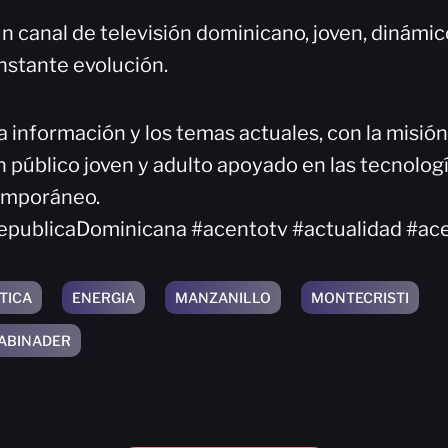
n canal de televisión dominicano, joven, dinámi
nstante evolución.
a información y los temas actuales, con la misió
 público joven y adulto apoyado en las tecnologí
emporáneo.
epublicaDominicana #acentotv #actualidad #ac
TICA
ENERGIA
MANZANILLO
MONTECRISTI
 ABINADER