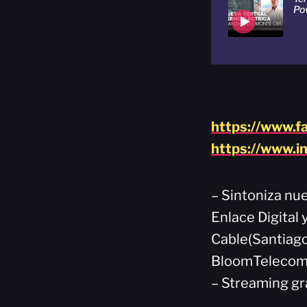
Po
https://www.f
https://www.i
– Sintoniza nue
Enlace Digital 
Cable(Santiago
BloomTelecom(
– Streaming gr