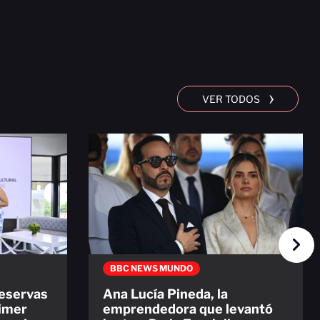
›
VER TODOS
BBC NEWS MUNDO
reservas
Ana Lucía Pineda, la
rimer
emprendedora que levantó