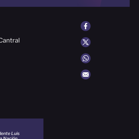
Cantral
dente Luis
la Nación