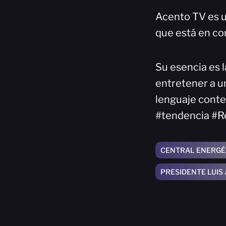
Acento TV es u
que está en co
Su esencia es l
entretener a un
lenguaje cont
#tendencia #R
CENTRAL ENERGÉ
PRESIDENTE LUIS