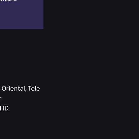
 Oriental, Tele
r
5HD