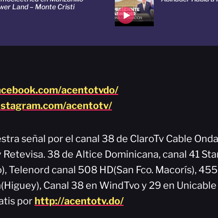
wer Land – Monte Cristi
acebook.com/acentotvdo/
nstagram.com/acentotv/
stra señal por el canal 38 de ClaroTv Cable Onda
y Retevisa. 38 de Altice Dominicana, canal 41 Sta
), Telenord canal 508 HD(San Fco. Macorís), 45
Higuey), Canal 38 en WindTvo y 29 en Unicable
atis por
http://acentotv.do/