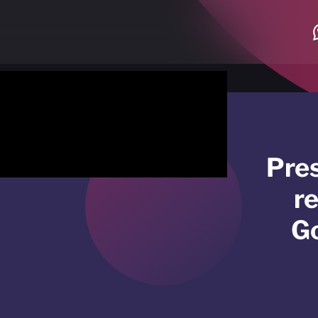
Pres
re
Go