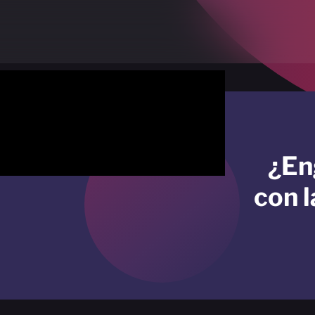
¿En
con l