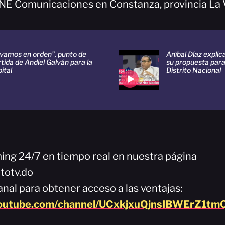
NE Comunicaciones en Constanza, provincia La 
ivamos en orden”, punto de
Aníbal Díaz explica
tida de Andiel Galván para la
su propuesta para 
ital
Distrito Nacional
ming 24/7 en tiempo real en nuestra página
totv.do
nal para obtener acceso a las ventajas:
youtube.com/channel/UCxkjxuQjnsIBWErZ1tmQ