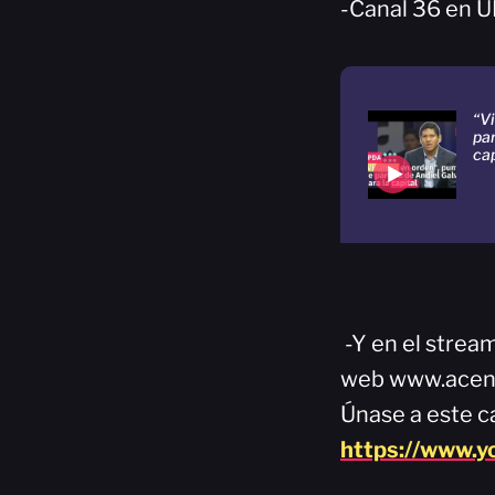
-Canal 36 en U
“V
par
cap
-Y en el strea
web www.acen
Únase a este ca
https://www.