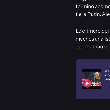
terminó acomod
fiel a Putin: A
Lo efímero del
muchos analista
que podrían ver
Ka
En
sea