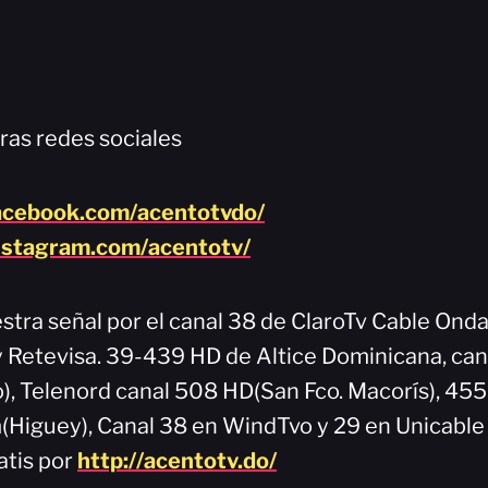
ras redes sociales
acebook.com/acentotvdo/
nstagram.com/acentotv/
stra señal por el canal 38 de ClaroTv Cable Onda
 y Retevisa. 39-439 HD de Altice Dominicana, can
), Telenord canal 508 HD(San Fco. Macorís), 45
Higuey), Canal 38 en WindTvo y 29 en Unicable
atis por
http://acentotv.do/