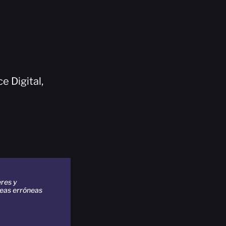
e Digital,
res y
deas erróneas