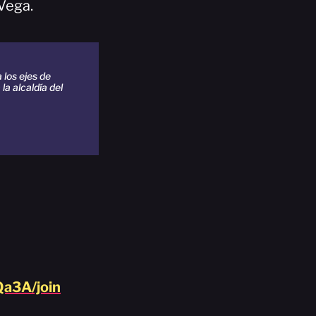
Vega.
 los ejes de
la alcaldía del
a3A/join