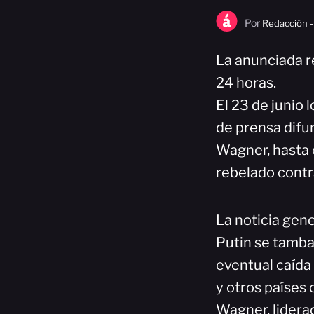
Por
Redacción -
La anunciada r
24 horas.
El 23 de junio 
de prensa difu
Wagner, hasta 
rebelado contr
La noticia gen
Putin se tamba
eventual caída 
y otros países
Wagner, lidera