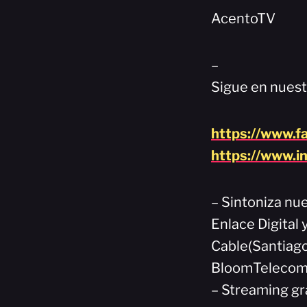
AcentoTV
–
Sigue en nuest
https://www.f
https://www.i
– Sintoniza nue
Enlace Digital
Cable(Santiago
BloomTelecom(
– Streaming gr