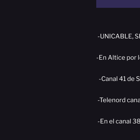
-UNICABLE, SR
-En Altice por 
-Canal 41 de S
-Telenord cana
-En el canal 3