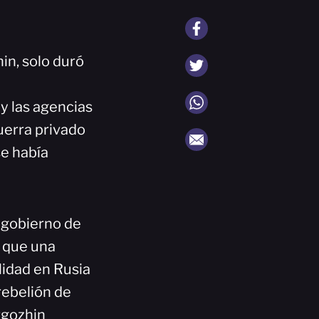
in, solo duró
y las agencias
uerra privado
se había
l gobierno de
 que una
lidad en Rusia
rebelión de
rgozhin