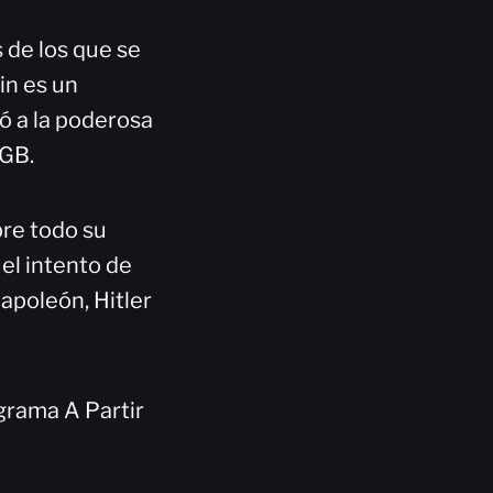
s de los que se
in es un
 a la poderosa
KGB.
bre todo su
 el intento de
apoleón, Hitler
grama A Partir