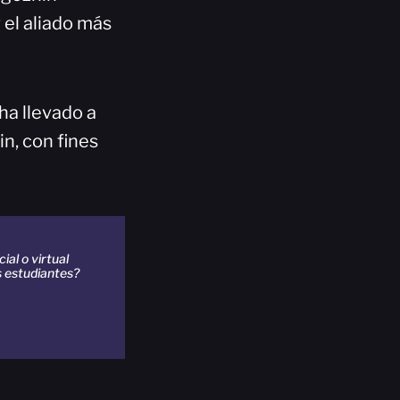
el aliado más
ha llevado a
n, con fines
al o virtual
s estudiantes?