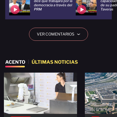
dice que trabajará por la
capacidad
democracia a través del
de su padr
PRM
Taveras
VER COMENTARIOS
›
ACENTO
|
ÚLTIMAS NOTICIAS