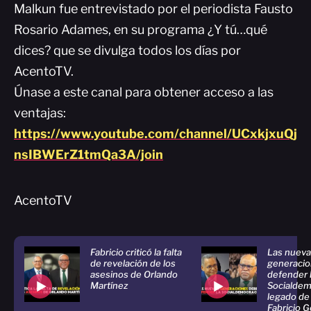
Malkun fue entrevistado por el periodista Fausto
Rosario Adames, en su programa ¿Y tú…qué
dices? que se divulga todos los días por
AcentoTV.
Únase a este canal para obtener acceso a las
ventajas:
https://www.youtube.com/channel/UCxkjxuQj
nsIBWErZ1tmQa3A/join
AcentoTV
Fabricio criticó la falta
Las nueva
de revelación de los
generaci
asesinos de Orlando
defender 
Martínez
Socialdem
legado de
Fabricio 