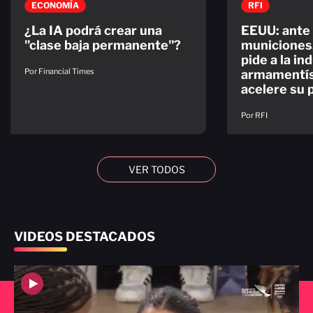
ECONOMÍA
RFI
¿La IA podrá crear una
EEUU: ante 
"clase baja permanente"?
municiones
pide a la in
Por Financial Times
armamentís
acelere su 
Por RFI
VER TODOS
VIDEOS DESTACADOS