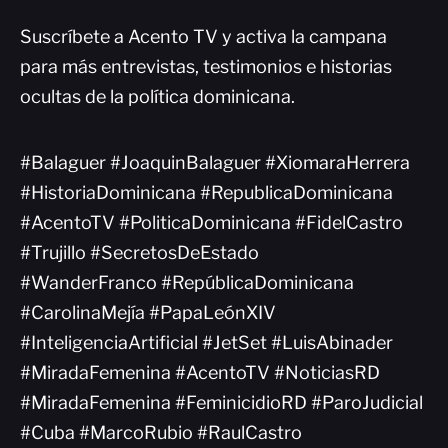
Suscríbete a Acento TV y activa la campana
para más entrevistas, testimonios e historias
ocultas de la política dominicana.
#Balaguer #JoaquinBalaguer #XiomaraHerrera
#HistoriaDominicana #RepublicaDominicana
#AcentoTV #PoliticaDominicana #FidelCastro
#Trujillo #SecretosDeEstado
#WanderFranco #RepúblicaDominicana
#CarolinaMejía #PapaLeónXIV
#InteligenciaArtificial #JetSet #LuisAbinader
#MiradaFemenina #AcentoTV #NoticiasRD
#MiradaFemenina #FeminicidioRD #ParoJudicial
#Cuba #MarcoRubio #RaulCastro