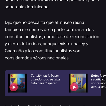
soberanía dominicana.
Dijo que no descarta que el museo reúna
también elementos de la parte contraria a los
constitucionalistas, como fase de reconciliación
y cierre de heridas, aunque existe una ley y
Caamaño y los constitucionalistas son
considerados héroes nacionales.
Tensión en la base:
Entre la e
cuando todo estaba
sacrificio:
listo para disparar
sobrevivió
del 24 de 