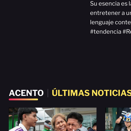
Su esencia es l
entretener a un
lenguaje cont
#tendencia #R
ACENTO
|
ÚLTIMAS NOTICIA