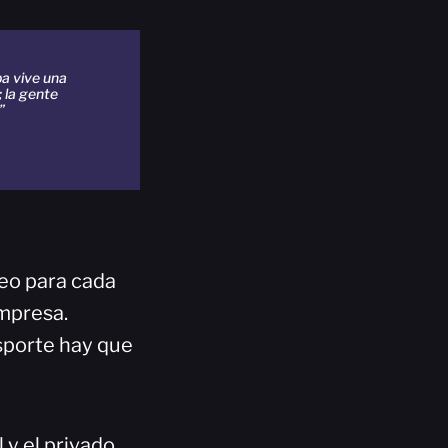
a vive una
; la gente
”
eo para cada
empresa.
sporte hay que
 y el privado,