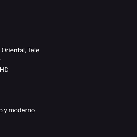
 Oriental, Tele
r
5HD
co y moderno