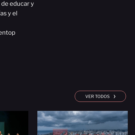
n de educar y
as y el
entop
›
VER TODOS