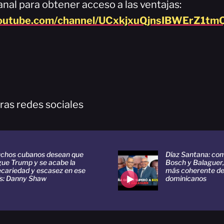
nal para obtener acceso a las ventajas:
youtube.com/channel/UCxkjxuQjnsIBWErZ1tmQ
ras redes sociales
chos cubanos desean que
Díaz Santana: co
gue Trump y se acabe la
Bosch y Balaguer,
ecariedad y escasez en ese
más coherente de 
ís: Danny Shaw
dominicanos