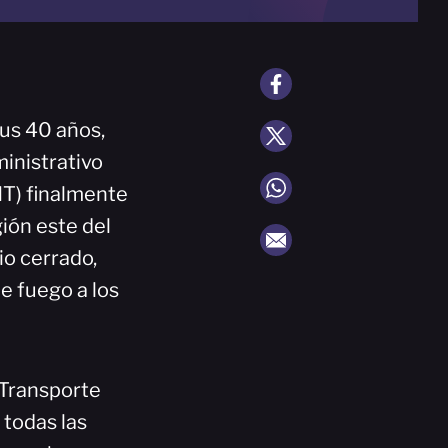
us 40 años,
inistrativo
NT) finalmente
gión este del
o cerrado,
e fuego a los
 Transporte
 todas las