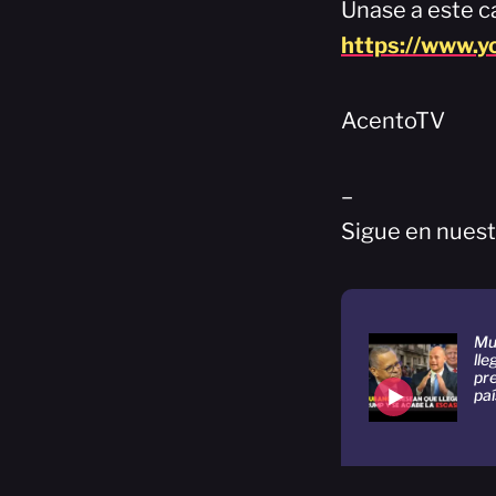
Únase a este ca
https://www.
AcentoTV
–
Sigue en nuest
Mu
lle
pr
pa