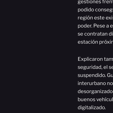
gestiones fren
podido consegui
región este ex
poder. Pese a e
se contratan d
estación próxim
Explicaron tamb
seguridad, el s
suspendido. Gu
interurbano no
desorganizados
buenos vehículo
digitalizado.