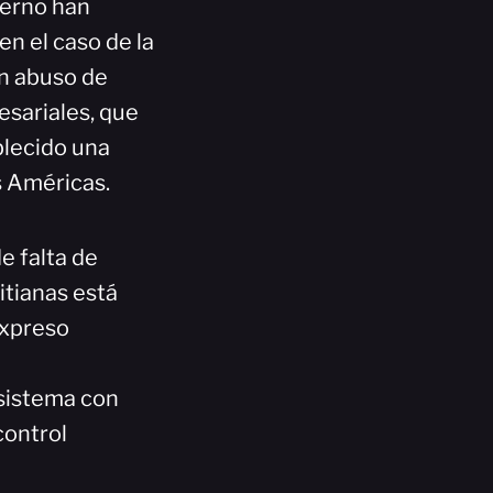
ierno han
n el caso de la
un abuso de
esariales, que
blecido una
s Américas.
e falta de
itianas está
expreso
 sistema con
control