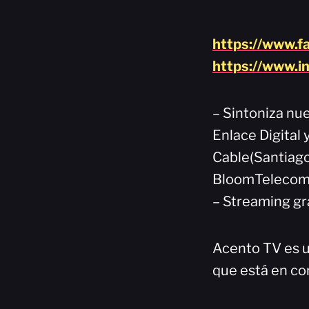
https://www.f
https://www.i
– Sintoniza nue
Enlace Digital 
Cable(Santiago
BloomTelecom(
– Streaming gr
Acento TV es u
que está en co