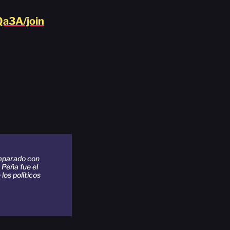
a3A/join
mparado con
 Peña fue el
los políticos