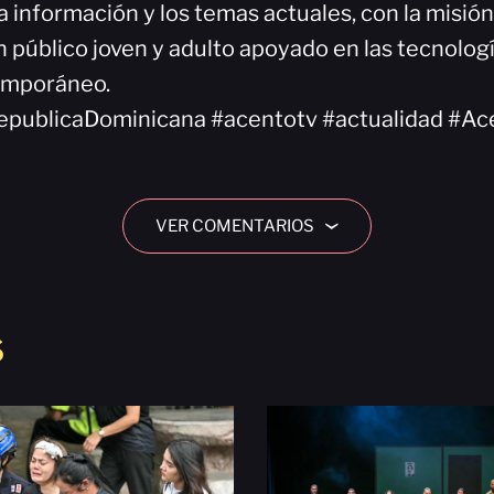
a información y los temas actuales, con la misió
 público joven y adulto apoyado en las tecnologí
emporáneo.
epublicaDominicana #acentotv #actualidad #Ac
VER COMENTARIOS
›
S