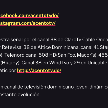
acebook.com/acentotvdo/
nstagram.com/acentotv/
stra señal por el canal 38 de ClaroTv Cable Onda
y Retevisa. 38 de Altice Dominicana, canal 41 Sta
), Telenord canal 508 HD(San Fco. Macorís), 45
Higuey), Canal 38 en WindTvo y 29 en Unicable
atis por
http://acentotv.do/
n canal de televisión dominicano, joven, dinámi
nstante evolución.