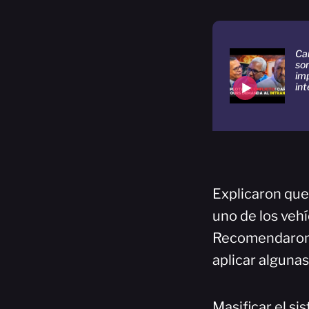
Ca
so
im
int
Explicaron que
uno de los veh
Recomendaron q
aplicar algunas
Masificar el si