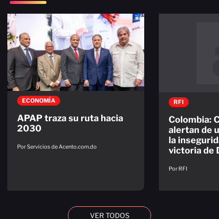
ECONOMÍA
RFI
APAP traza su ruta hacia
Colombia: 
2030
alertan de 
la insegurid
Por Servicios de Acento.com.do
victoria de 
Por RFI
VER TODOS