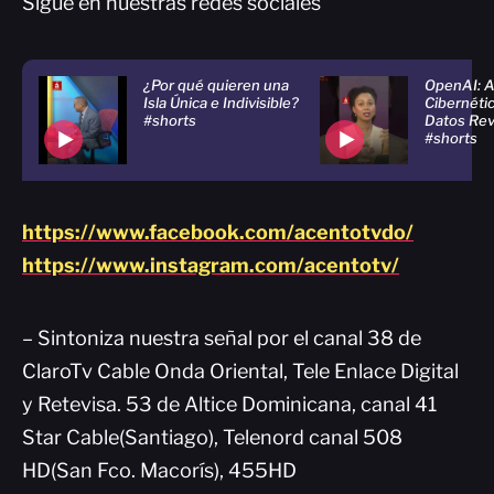
Sigue en nuestras redes sociales
¿Por qué quieren una
OpenAI: 
Isla Única e Indivisible?
Cibernéti
#shorts
Datos Rev
#shorts
https://www.facebook.com/acentotvdo/
https://www.instagram.com/acentotv/
– Sintoniza nuestra señal por el canal 38 de
ClaroTv Cable Onda Oriental, Tele Enlace Digital
y Retevisa. 53 de Altice Dominicana, canal 41
Star Cable(Santiago), Telenord canal 508
HD(San Fco. Macorís), 455HD