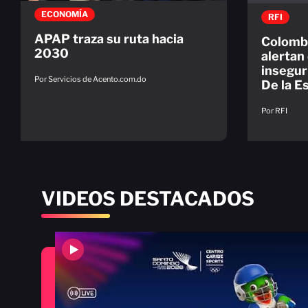
ECONOMÍA
RFI
APAP traza su ruta hacia
Colomb
2030
alertan
inseguri
Por Servicios de Acento.com.do
De la Es
Por RFI
VIDEOS DESTACADOS