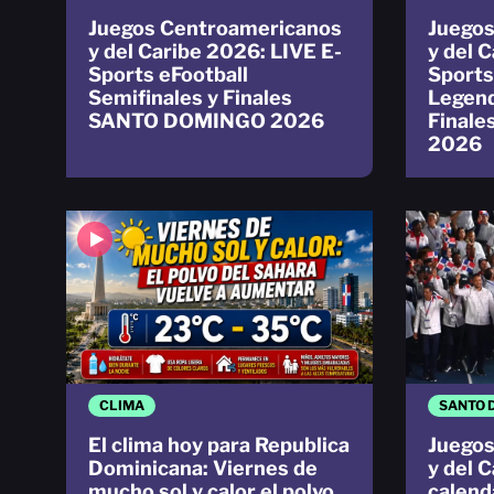
Juegos Centroamericanos
Juegos
y del Caribe 2026: LIVE E-
y del 
Sports eFootball
Sport
Semifinales y Finales
Legend
SANTO DOMINGO 2026
Final
2026
CLIMA
SANTO 
El clima hoy para Republica
Juegos
Dominicana: Viernes de
y del 
mucho sol y calor el polvo
calend