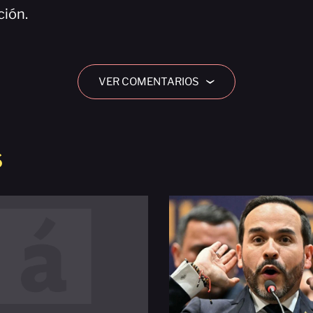
ción.
VER COMENTARIOS
›
S