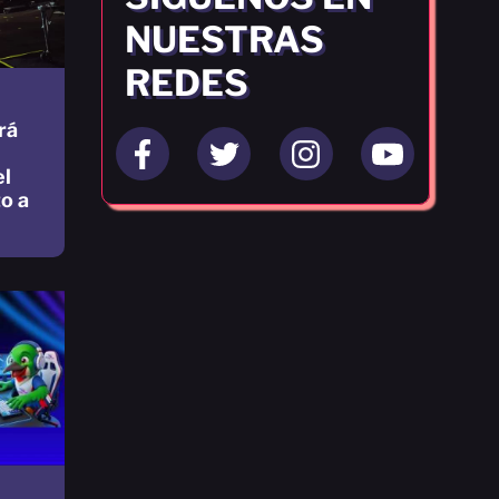
NUESTRAS
REDES
rá
el
o a