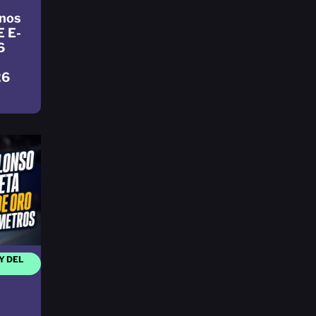
nos
E E-
6
26
Y DEL
n