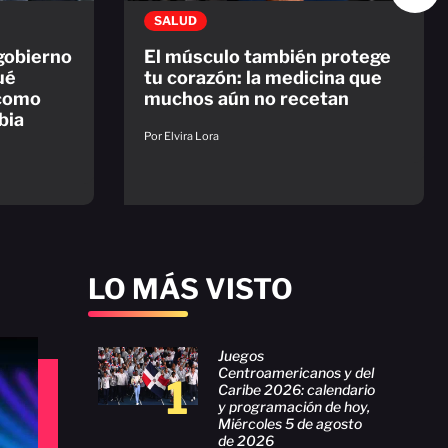
SALUD
 gobierno
El músculo también protege
ué
tu corazón: la medicina que
 como
muchos aún no recetan
bia
Por Elvira Lora
LO MÁS VISTO
Juegos
Centroamericanos y del
1
Caribe 2026: calendario
y programación de hoy,
Miércoles 5 de agosto
de 2026