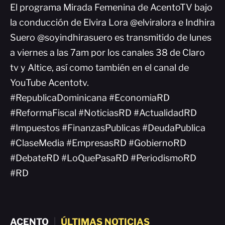
El programa Mirada Femenina de AcentoTV bajo
la conducción de Elvira Lora @elviralora e Indhira
Suero @soyindhirasuero es transmitido de lunes
a viernes a las 7am por los canales 38 de Claro
tv y Altice, así como también en el canal de
YouTube Acentotv.
#RepublicaDominicana #EconomiaRD
#ReformaFiscal #NoticiasRD #ActualidadRD
#Impuestos #FinanzasPublicas #DeudaPublica
#ClaseMedia #EmpresasRD #GobiernoRD
#DebateRD #LoQuePasaRD #PeriodismoRD
#RD
ACENTO
|
ÚLTIMAS NOTICIAS