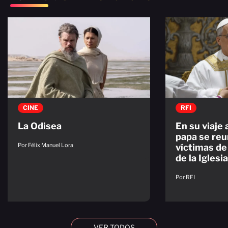
CINE
RFI
La Odisea
En su viaje 
papa se reu
Por Félix Manuel Lora
víctimas de
de la Iglesia
Por RFI
VER TODOS