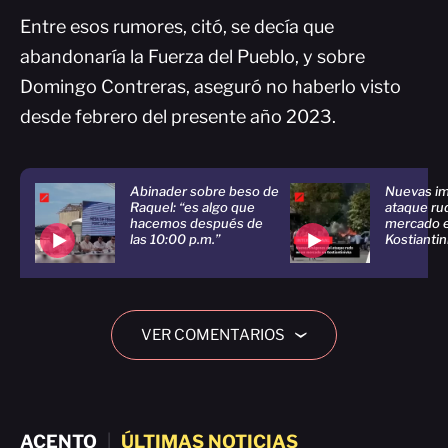
Entre esos rumores, citó, se decía que
abandonaría la Fuerza del Pueblo, y sobre
Domingo Contreras, aseguró no haberlo visto
desde febrero del presente año 2023.
Abinader sobre beso de
Nuevas im
Raquel: “es algo que
ataque ru
hacemos después de
mercado 
las 10:00 p.m.”
Kostiantin
VER COMENTARIOS
›
ACENTO
|
ÚLTIMAS NOTICIAS