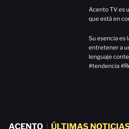
Acento TV es u
que está en co
Su esencia es l
entretener a un
lenguaje cont
#tendencia #R
ACENTO
|
ÚLTIMAS NOTICIA