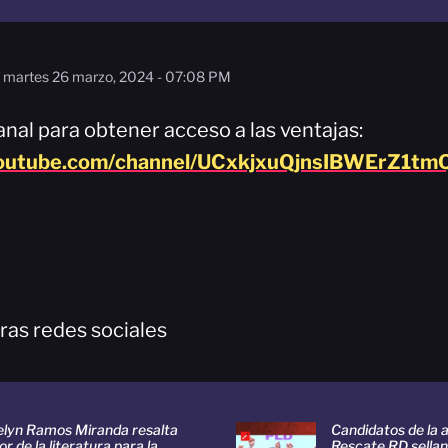
martes 26 marzo, 2024 - 07:08 PM
nal para obtener acceso a las ventajas:
youtube.com/channel/UCxkjxuQjnsIBWErZ1tmQ
ras redes sociales
elyn Ramos Miranda resalta
Candidatos de la a
or de la literatura para la
Rescate RD sellan