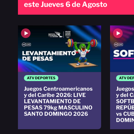
este Jueves 6 de Agosto
ATV DEPORTES
ATV DE
Juegos Centroamericanos
Juegos
y del Caribe 2026: LIVE
y del 
LEVANTAMIENTO DE
SOFT
PESAS 79kg MASCULINO
REPÚB
SANTO DOMINGO 2026
vs CU
DOMI