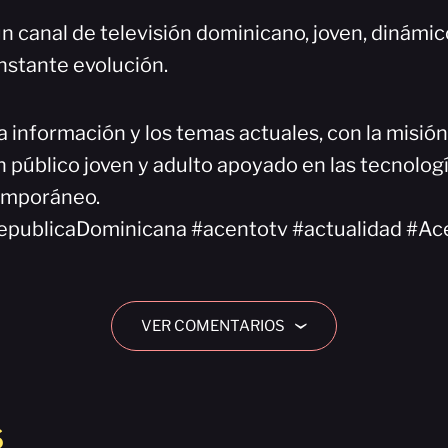
n canal de televisión dominicano, joven, dinámi
nstante evolución.
a información y los temas actuales, con la misió
 público joven y adulto apoyado en las tecnologí
emporáneo.
epublicaDominicana #acentotv #actualidad #Ac
VER COMENTARIOS
›
S