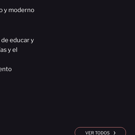
co y moderno
n de educar y
as y el
ento
›
VER TODOS