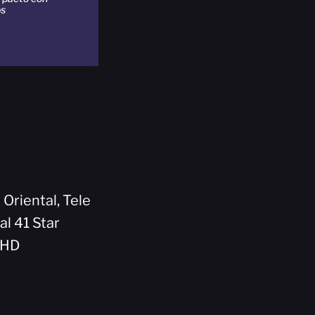
os
 Oriental, Tele
al 41 Star
5HD