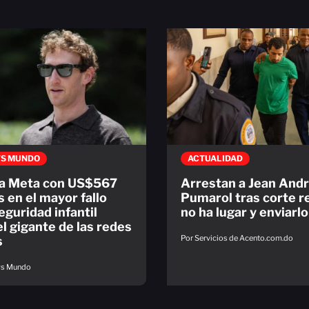
S MUNDO
ACTUALIDAD
 a Meta con US$567
Arrestan a Jean And
s en el mayor fallo
Pumarol tras corte r
eguridad infantil
no ha lugar y enviarlo 
el gigante de las redes
Por Servicios de Acento.com.do
s
ws Mundo