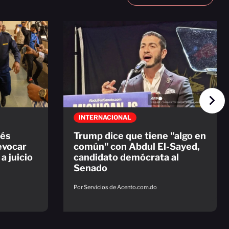
INTERNACIONAL
rés
Trump dice que tiene "algo en
evocar
común" con Abdul El-Sayed,
a juicio
candidato demócrata al
Senado
Por Servicios de Acento.com.do