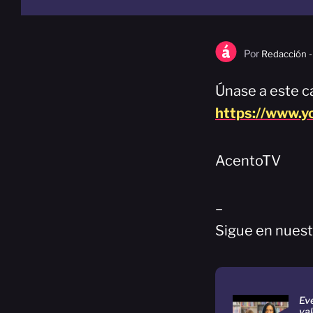
Por
Redacción -
Únase a este ca
https://www.
AcentoTV
–
Sigue en nuest
Ev
val