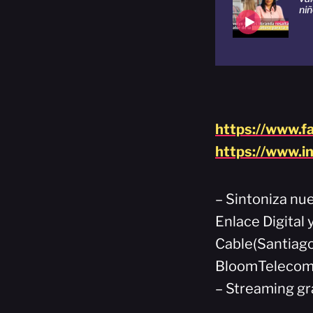
ni
https://www.f
https://www.i
– Sintoniza nue
Enlace Digital
Cable(Santiago
BloomTelecom(
– Streaming gr