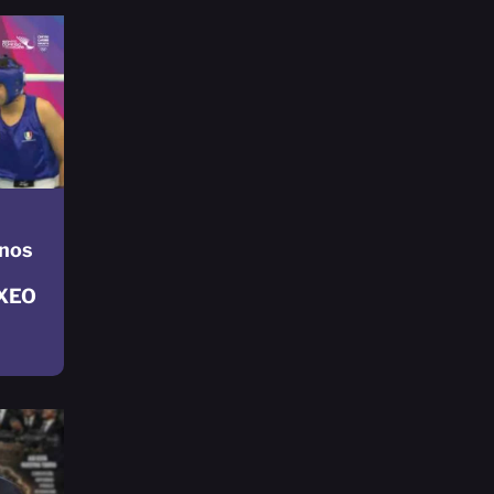
nos
OXEO