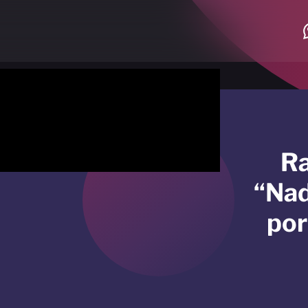
Ra
“Nad
por