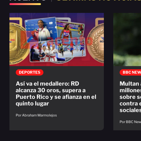
DEPORTES
BBC NEW
Así va el medallero: RD
Multan
alcanza 30 oros, supera a
millone
Puerto Rico y se afianza en el
sobre s
quinto lugar
contra 
sociale
Por Abraham Marmolejos
Por BBC Ne