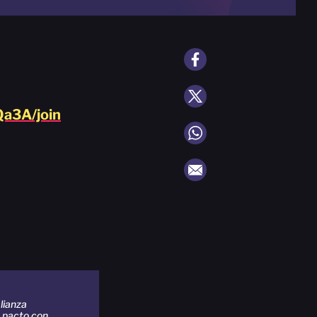
a3A/join
lianza
 pacto con