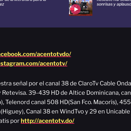
ñez
sonrisas y aplaus
acebook.com/acentotvdo/
nstagram.com/acentotv/
stra señal por el canal 38 de ClaroTv Cable Onda
 y Retevisa. 39-439 HD de Altice Dominicana, can
), Telenord canal 508 HD(San Fco. Macorís), 45
Higuey), Canal 38 en WindTvo y 29 en Unicable
atis por
http://acentotv.do/