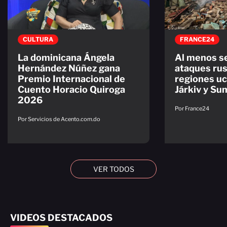
CULTURA
FRANCE24
La dominicana Ángela
Al menos s
Hernández Núñez gana
ataques rus
Premio Internacional de
regiones uc
Cuento Horacio Quiroga
Járkiv y Su
2026
Por France24
Por Servicios de Acento.com.do
VER TODOS
VIDEOS DESTACADOS