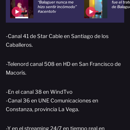
“Balaguer nunca me
fue el tra
hizo sentir incómodo”
de Balagu
#acentotv
-Canal 41 de Star Cable en Santiago de los
Caballeros.
-Telenord canal 508 en HD en San Francisco de
Macorís.
-En el canal 38 en WindTvo
-Canal 36 en UNE Comunicaciones en
Constanza, provincia La Vega.
-Y en el streaming 24/7 en tiempo real en