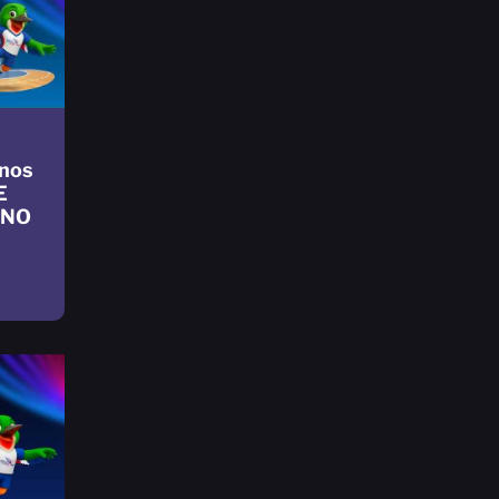
nos
E
INO