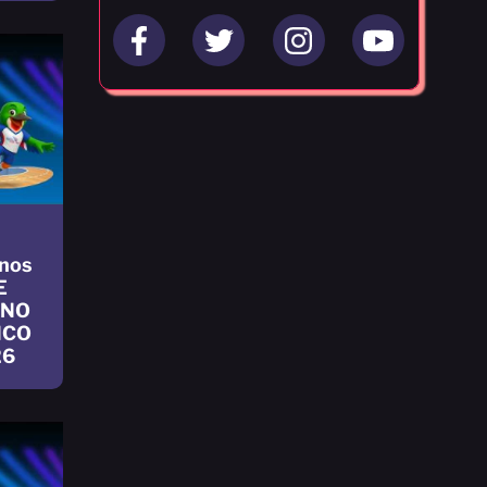
nos
E
INO
ICO
26