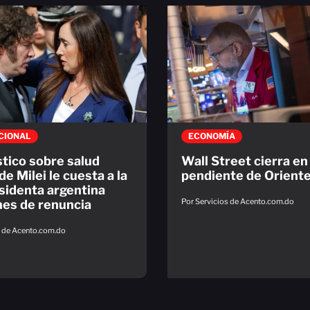
CIONAL
ECONOMÍA
tico sobre salud
Wall Street cierra en 
e Milei le cuesta a la
pendiente de Orient
sidenta argentina
Por Servicios de Acento.com.do
nes de renuncia
s de Acento.com.do