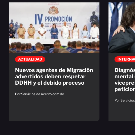
ACTUALIDAD
INTERNA
Nuevos agentes de Migración
Diagnós
advertidos deben respetar
mental d
DDHH y el debido proceso
vicepre
peticio
Por Servicios de Acento.com.do
Por Servicio