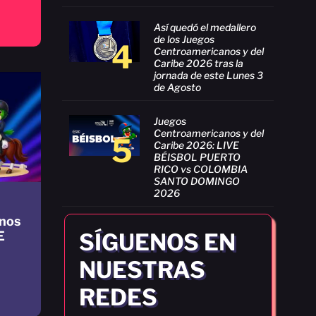
Así quedó el medallero
de los Juegos
4
Centroamericanos y del
Caribe 2026 tras la
jornada de este Lunes 3
de Agosto
Juegos
Centroamericanos y del
5
Caribe 2026: LIVE
BÉISBOL PUERTO
RICO vs COLOMBIA
SANTO DOMINGO
2026
nos
SÍGUENOS EN
E
NUESTRAS
REDES