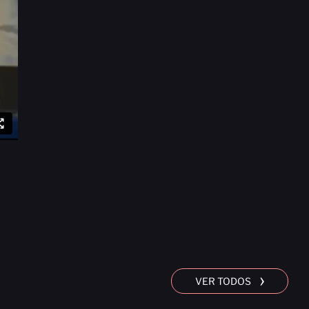
›
VER TODOS