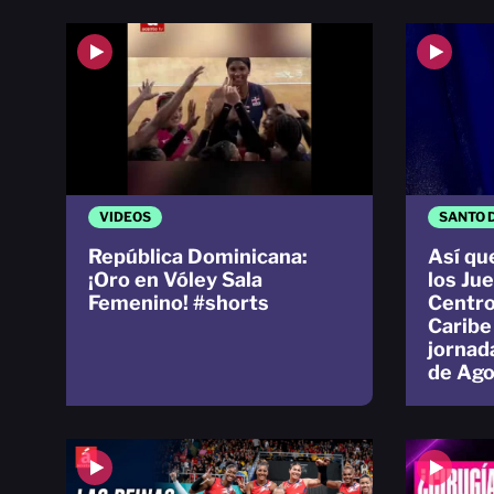
VIDEOS
SANTO 
República Dominicana:
Así qu
¡Oro en Vóley Sala
los Ju
Femenino! #shorts
Centro
Caribe
jornad
de Ago