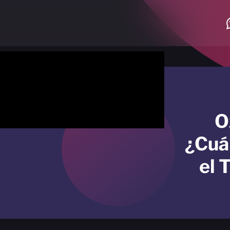
O
¿Cuá
el 