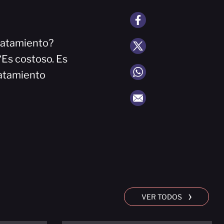
tratamiento?
“Es costoso. Es
atamiento
›
VER TODOS