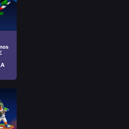
nos
E
LA