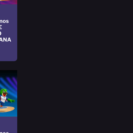
nos
E
O
CANA