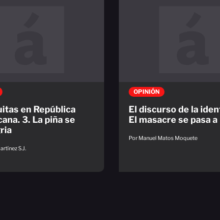
OPINIÓN
uitas en República
El discurso de la ide
ana. 3. La piña se
El masacre se pasa a 
ria
Por Manuel Matos Moquete
rtínez S.J.