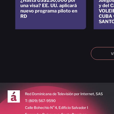
¿Hasta US$250,000 por
Juegos
una visa? EE. UU. aplicará
y del 
nuevo programa piloto en
VOLEI
RD
CUBA 
SANTO
V
Red Dominicana de Televisión por Internet, SAS
T: (809) 567-9590
Calle Bohechio N°4, Edificio Salvador I