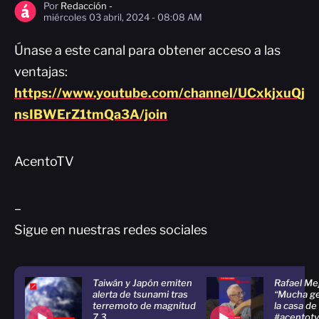
Por
Redacción -
miércoles 03 abril, 2024 - 08:08 AM
Únase a este canal para obtener acceso a las
ventajas:
https://www.youtube.com/channel/UCxkjxuQj
nsIBWErZ1tmQa3A/join
AcentoTV
–
Sigue en nuestras redes sociales
Taiwán y Japón emiten
Rafael Me
alerta de tsunami tras
“Mucha ge
terremoto de magnitud
la casa de
7,3
#acentotv