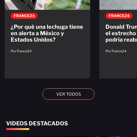
FRANCE24
FRANCE24
¿Por qué una lechuga tiene
Donald Tru
en alerta a México y
el estrech
Estados Unidos?
podría reab
Por France24
Por France24
VER TODOS
VIDEOS DESTACADOS