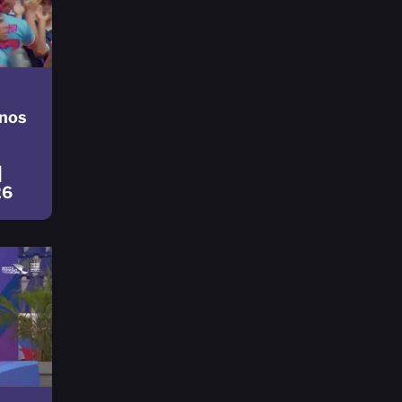
nos
|
26