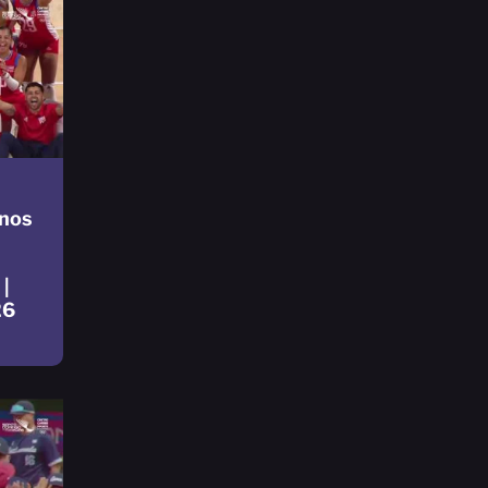
nos
|
26