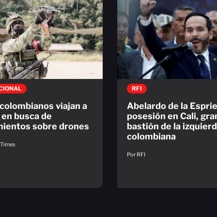
CIONAL
RFI
colombianos viajan a
Abelardo de la Espri
 en busca de
posesión en Cali, gra
ientos sobre drones
bastión de la izquier
colombiana
l Times
Por RFI