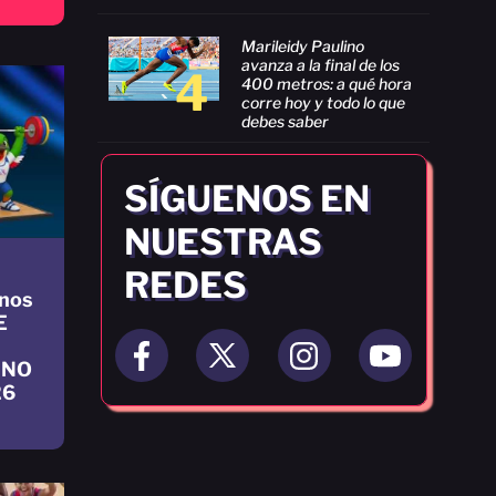
Marileidy Paulino
avanza a la final de los
4
400 metros: a qué hora
corre hoy y todo lo que
debes saber
SÍGUENOS EN
NUESTRAS
REDES
nos
E
INO
26