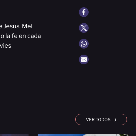
e Jesús. Mel
o la fe en cada
vies
›
VER TODOS