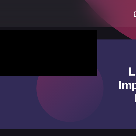
L
Imp