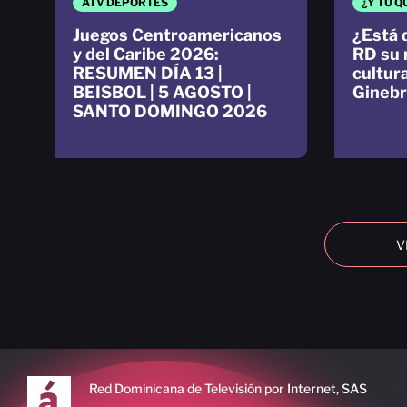
ATV DEPORTES
¿Y TÚ Q
Juegos Centroamericanos
¿Está 
y del Caribe 2026:
RD su 
RESUMEN DÍA 13 |
cultur
BEISBOL | 5 AGOSTO |
Ginebr
SANTO DOMINGO 2026
V
Red Dominicana de Televisión por Internet, SAS