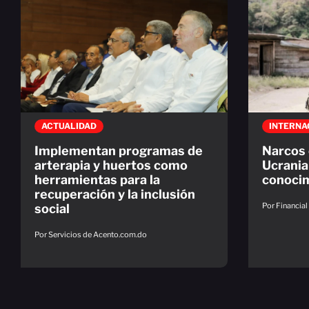
ACTUALIDAD
INTERNA
Implementan programas de
Narcos 
arterapia y huertos como
Ucrania
herramientas para la
conocim
recuperación y la inclusión
Por Financia
social
Por Servicios de Acento.com.do