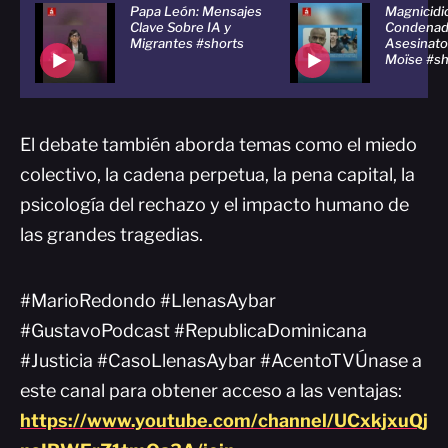
Papa León: Mensajes
Magnicidio
Clave Sobre IA y
Condenad
Migrantes #shorts
Asesinato
Moïse #sh
El debate también aborda temas como el miedo
colectivo, la cadena perpetua, la pena capital, la
psicología del rechazo y el impacto humano de
las grandes tragedias.
#MarioRedondo #LlenasAybar
#GustavoPodcast #RepublicaDominicana
#Justicia #CasoLlenasAybar #AcentoTVÚnase a
este canal para obtener acceso a las ventajas:
https://www.youtube.com/channel/UCxkjxuQj