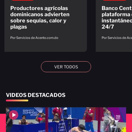
Productores agrícolas
Banco Centr
dominicanos advierten
plataforma
sobre sequías, calor y
instantáne
plagas
24/7
Por Servicios de Acento.com.do
Por Servicios de A
VER TODOS
VIDEOS DESTACADOS