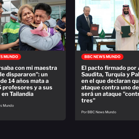
S MUNDO
BBC NEWS MUNDO
saba con mi maestra
El pacto firmado por
le dispararon": un
Saudita, Turquía y Pa
de 14 años mata a
en el que declaran q
5 profesores y a sus
ataque contra uno de
 en Tailandia
será un ataque "contr
tres"
ws Mundo
Por BBC News Mundo