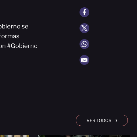
obierno se
eformas
ion #Gobierno
›
VER TODOS