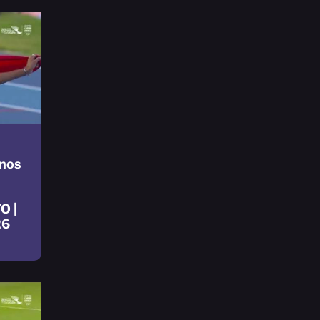
nos
O |
26