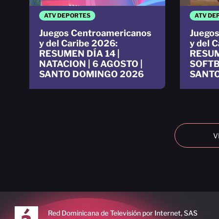
ATV DEPORTES
ATV DE
Juegos Centroamericanos
Juegos
y del Caribe 2026:
y del 
RESUMEN DÍA 14 |
RESUM
NATACION | 6 AGOSTO |
SOFTB
SANTO DOMINGO 2026
SANTO
V
Red Dominicana de Televisión por Internet, SAS