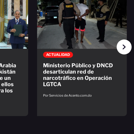
ACTUALIDAD
 Arabia
Ministerio Público y DNCD
kistán
desarticulan red de
ue un
narcotráfico en Operación
 ellos
LGTCA
a los
Por Servicios de Acento.com.do