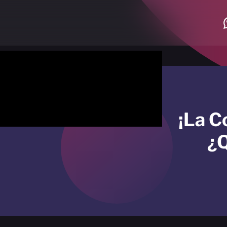
¡La C
¿