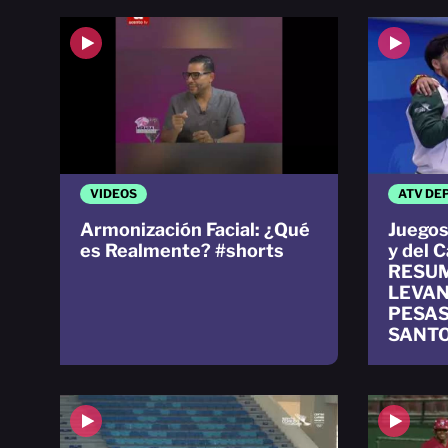
VIDEOS
ATV DE
Armonización Facial: ¿Qué
Juegos
es Realmente? #shorts
y del 
RESUM
LEVAN
PESAS 
SANTO