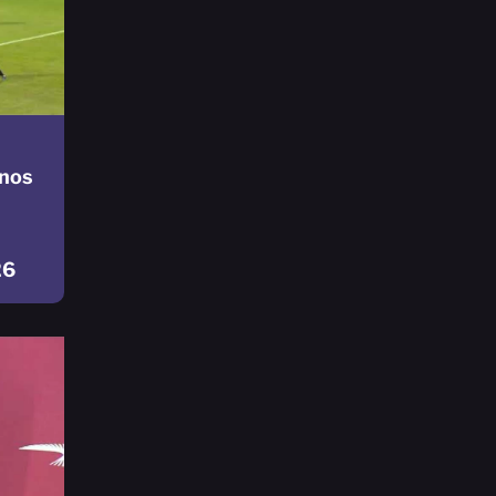
nos
26