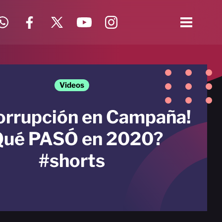
Videos
orrupción en Campaña!
Qué PASÓ en 2020?
#shorts