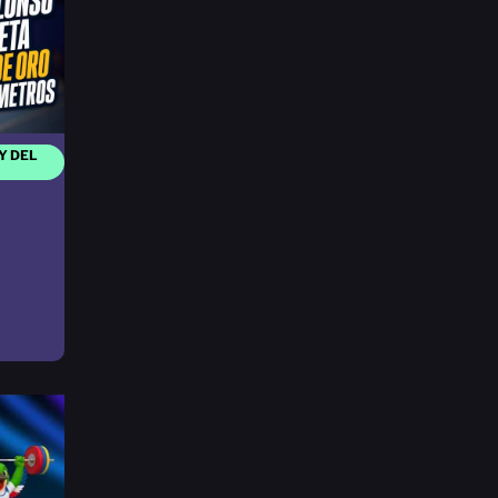
Y DEL
n