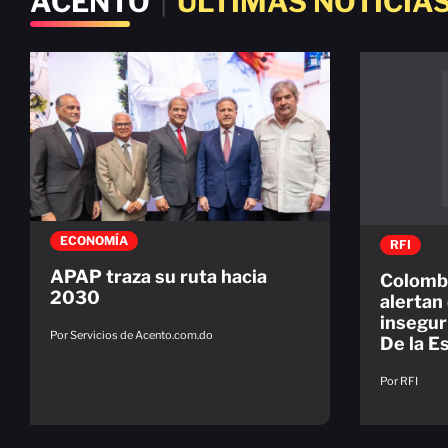
ACENTO
|
ÚLTIMAS NOTICIA
ECONOMÍA
RFI
APAP traza su ruta hacia
Colomb
2030
alertan
inseguri
Por Servicios de Acento.com.do
De la Es
Por RFI