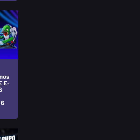
nos
E E-
6
26