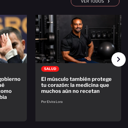
›
VER TODOS
SALUD
 gobierno
El músculo también protege
ué
tu corazón: la medicina que
 como
muchos aún no recetan
bia
Por Elvira Lora