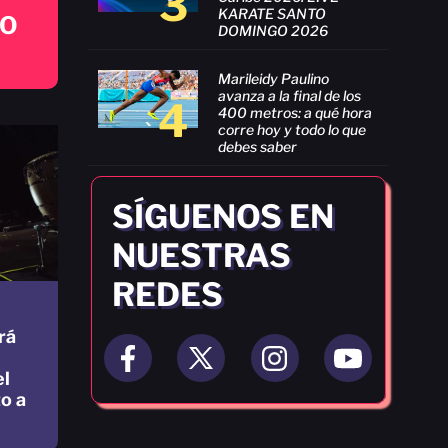
3
KARATE SANTO
GO
DOMINGO 2026
Marileidy Paulino
avanza a la final de los
4
400 metros: a qué hora
corre hoy y todo lo que
debes saber
SÍGUENOS EN
NUESTRAS
REDES
rá
el
o a