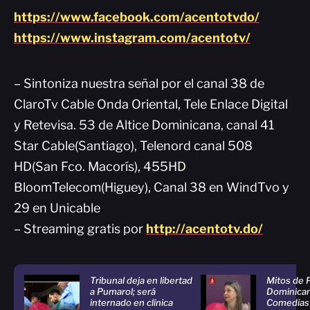
https://www.facebook.com/acentotvdo/
https://www.instagram.com/acentotv/
– Sintoniza nuestra señal por el canal 38 de
ClaroTv Cable Onda Oriental, Tele Enlace Digital
y Retevisa. 53 de Altice Dominicana, canal 41
Star Cable(Santiago), Telenord canal 508
HD(San Fco. Macorís), 455HD
BloomTelecom(Higuey), Canal 38 en WindTvo y
29 en Unicable
– Streaming gratis por
http://acentotv.do/
Tribunal deja en libertad
Mitos de P
a Pumarol; será
Dominican
internado en clínica
Comedias