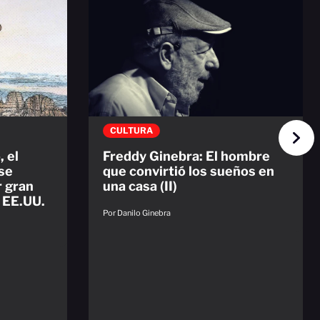
CULTURA
 el
Freddy Ginebra: El hombre
 se
que convirtió los sueños en
r gran
una casa (II)
l EE.UU.
Por Danilo Ginebra