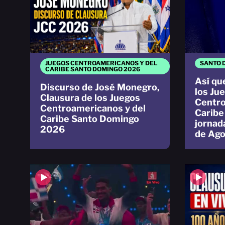
JUEGOS CENTROAMERICANOS Y DEL
SANTO 
CARIBE SANTO DOMINGO 2026
Así qu
Discurso de José Monegro,
los Ju
Clausura de los Juegos
Centro
Centroamericanos y del
Caribe
Caribe Santo Domingo
jornad
2026
de Ago