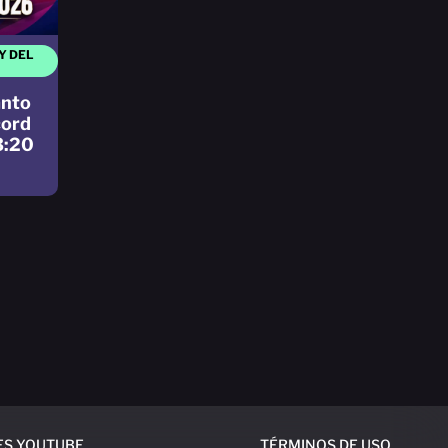
Y DEL
anto
cord
3:20
ES YOUTUBE
TÉRMINOS DE USO