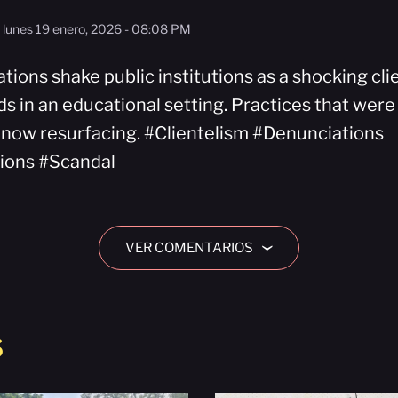
lunes 19 enero, 2026 - 08:08 PM
ions shake public institutions as a shocking clie
ds in an educational setting. Practices that were
 now resurfacing. #Clientelism #Denunciations
tions #Scandal
VER COMENTARIOS
›
S