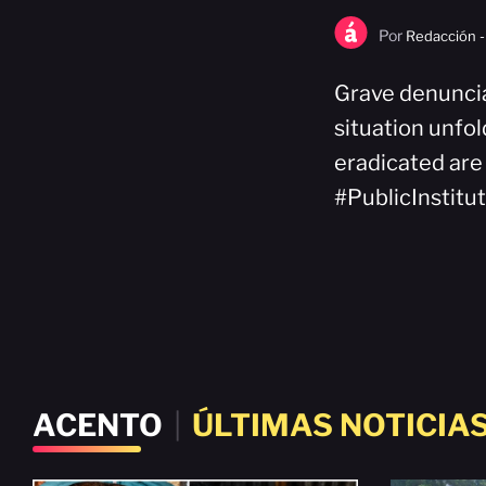
Por
Redacción -
Grave denunciat
situation unfol
eradicated are
#PublicInstitu
ACENTO
|
ÚLTIMAS NOTICIA