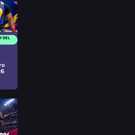
Y DEL
ro
26