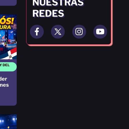
NUESTRAS
REDES
Y DEL
der
ones