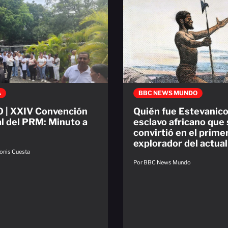
A
BBC NEWS MUNDO
 | XXIV Convención
Quién fue Estevanico,
l del PRM: Minuto a
esclavo africano que
convirtió en el prime
explorador del actua
onis Cuesta
Por BBC News Mundo