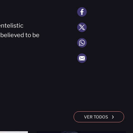
ntelistic
 believed to be
›
VER TODOS