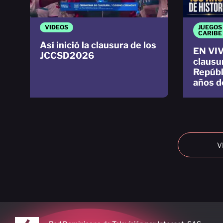
VIDEOS
JUEGOS
CARIBE
Así inició la clausura de los
EN VIV
JCCSD2026
clausu
Repúbl
años d
V