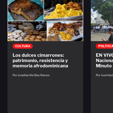
CULTURA
POLÍTIC
Los dulces cimarrones:
EN VIVO
patrimonio, resistencia y
Naciona
memoria afrodominicana
Minuto
Por Jonathan De Oleo Ramos
Por José Had