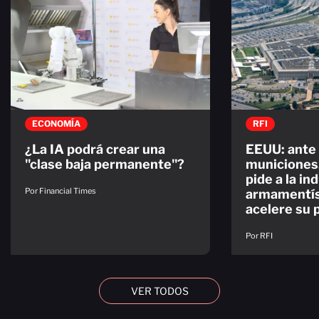
ECONOMÍA
RFI
¿La IA podrá crear una
EEUU: ante 
"clase baja permanente"?
municiones
pide a la in
Por Financial Times
armamentís
acelere su 
Por RFI
VER TODOS