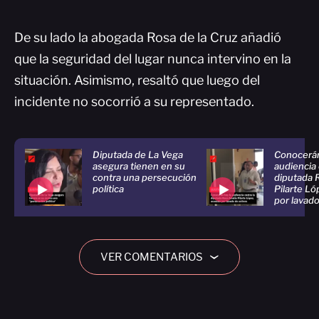
De su lado la abogada Rosa de la Cruz añadió
que la seguridad del lugar nunca intervino en la
situación. Asimismo, resaltó que luego del
incidente no socorrió a su representado.
Diputada de La Vega
Conocerán
asegura tienen en su
audiencia 
contra una persecución
diputada 
política
Pilarte Lo
por lavado
VER COMENTARIOS
›