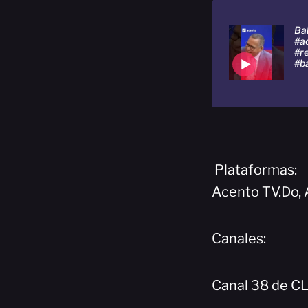
Bal
#a
#r
#b
Plataformas:
Acento TV.Do, 
Canales:
Canal 38 de C