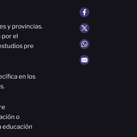
s y provincias.
 por el
estudios pre
cífica en los
s.
pre
ación o
la educación