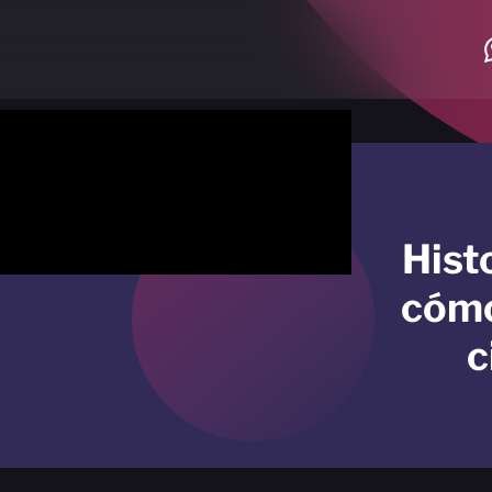
Histo
cómo
c