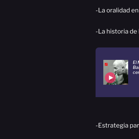
-La oralidad en 
-La historia de l
El
Bar
ce
-Estrategia par