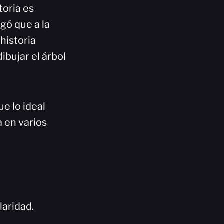
toria es
gó que a la
 historia
dibujar el árbol
ue lo ideal
a en varios
laridad.