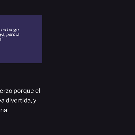
e no tengo
a, pero la
a”
uerzo porque el
 divertida, y
una