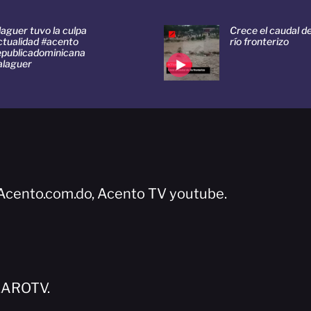
aguer tuvo la culpa
Crece el caudal d
ctualidad #acento
río fronterizo
epublicadominicana
alaguer
Acento.com.do, Acento TV youtube.
LAROTV.