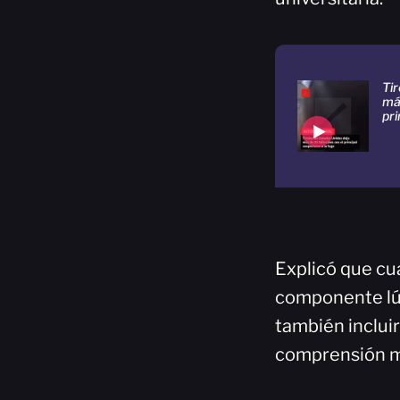
Tir
má
pri
Explicó que cu
componente lúd
también inclui
comprensión má