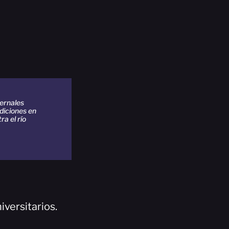
ernales
diciones en
ra el río
iversitarios.