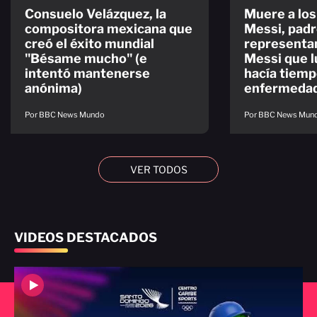
Consuelo Velázquez, la
Muere a los
compositora mexicana que
Messi, padr
creó el éxito mundial
representan
"Bésame mucho" (e
Messi que 
intentó mantenerse
hacía tiemp
anónima)
enfermeda
Por BBC News Mundo
Por BBC News Mun
VER TODOS
VIDEOS DESTACADOS