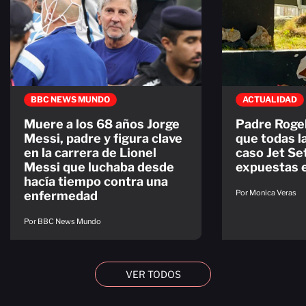
BBC NEWS MUNDO
ACTUALIDAD
Muere a los 68 años Jorge
Padre Rogel
Messi, padre y figura clave
que todas l
en la carrera de Lionel
caso Jet Se
Messi que luchaba desde
expuestas e
hacía tiempo contra una
Por Monica Veras
enfermedad
Por BBC News Mundo
VER TODOS