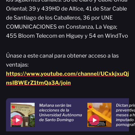
Oriental; 39 y 439HD de Altice, 41 de Star Cable
de Santiago de los Caballeros, 36 por UNE
COMUNICACIONES en Constanza, La Vega;
455 Bloom Telecom en Higuey y 54 en WindTvo
Únase a este canal para obtener acceso a las
ventajas:
https://www.youtube.com/channel/UCxkjxuQj
nsIBWErZ1tmQa3A/join
Mañana serán las
Dictan pri
elecciones de la
preventiva
Universidad Autónoma
meses a 
de Santo Domingo
imputado 
pornografí