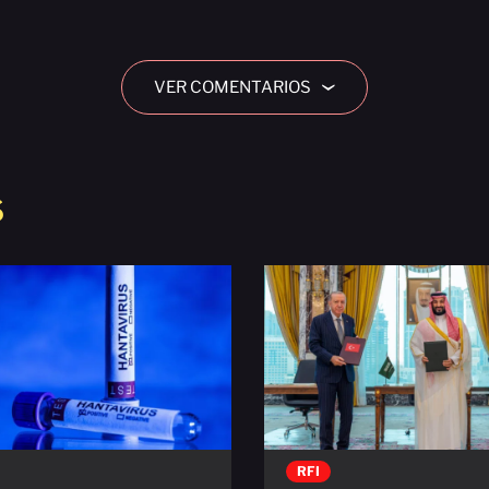
VER COMENTARIOS
›
S
RFI