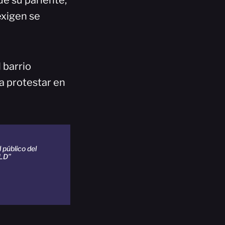
ue su pariente,
exigen se
 barrio
a protestar en
 público del
PLD”