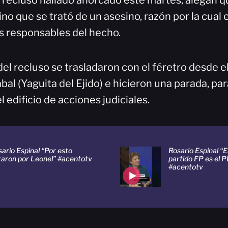
 recluso hallado ahorcado este martes, alegan q
sino que se trató de un asesino, razón por la cual 
os responsables del hecho.
del recluso se trasladaron con el féretro desde el
l (Yaguita del Ejido) e hicieron una parada, par
l edificio de acciones judiciales.
ario Espinal “Por esto
Rosario Espinal “El
taron por Leonel” #acentotv
partido FP es el 
#acentotv