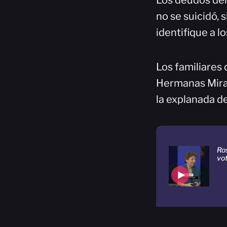
Los deudos del
no se suicidó, 
identifique a l
Los familiares 
Hermanas Miraba
la explanada de
Ros
vo