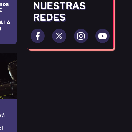
NUESTRAS
nos
E
REDES
ALA
O
rá
el