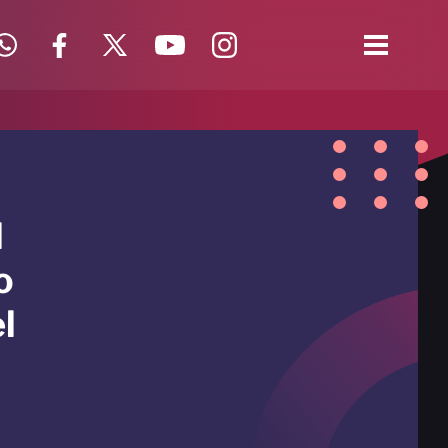
l
o
l