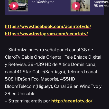
en Washington
aseguran 
RD en ráq
https://www.facebook.com/acentotvdo/
https://www.instagram.com/acentotv/
– Sintoniza nuestra señal por el canal 38 de
ClaroTv Cable Onda Oriental, Tele Enlace Digital
y Retevisa. 39-439 HD de Altice Dominicana,
canal 41 Star Cable(Santiago), Telenord canal
508 HD(San Fco. Macorís), 455HD
BloomTelecom(Higuey), Canal 38 en WindTvo y
29 en Unicable
– Streaming gratis por
http://acentotv.do/