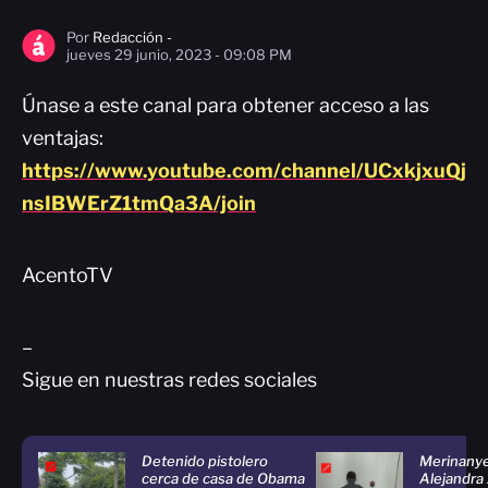
Por
Redacción -
jueves 29 junio, 2023 - 09:08 PM
Únase a este canal para obtener acceso a las
ventajas:
https://www.youtube.com/channel/UCxkjxuQj
nsIBWErZ1tmQa3A/join
AcentoTV
–
Sigue en nuestras redes sociales
Detenido pistolero
Merinanye
cerca de casa de Obama
Alejandra