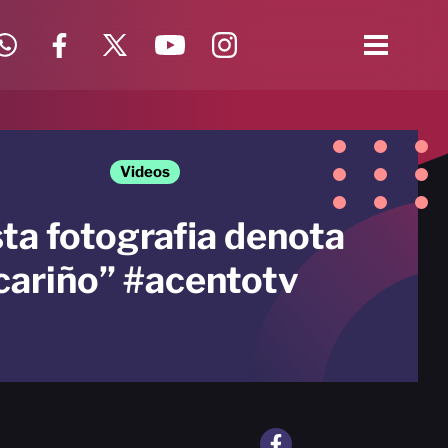
Videos
ta fotografia denota
cariño” #acentotv