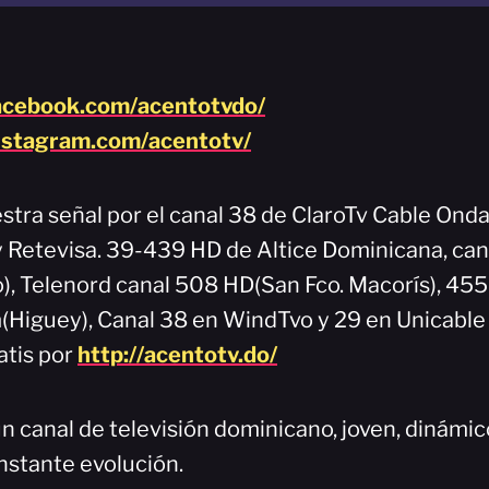
acebook.com/acentotvdo/
nstagram.com/acentotv/
stra señal por el canal 38 de ClaroTv Cable Onda
 y Retevisa. 39-439 HD de Altice Dominicana, can
), Telenord canal 508 HD(San Fco. Macorís), 45
Higuey), Canal 38 en WindTvo y 29 en Unicable
atis por
http://acentotv.do/
n canal de televisión dominicano, joven, dinámi
nstante evolución.