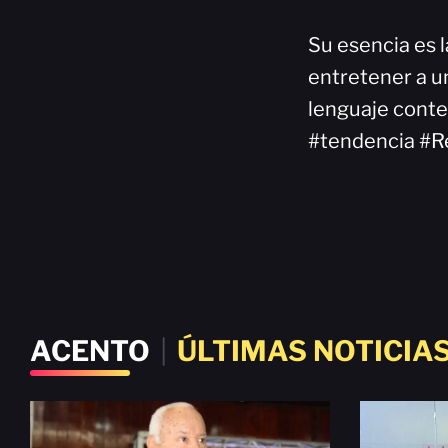
Su esencia es l
entretener a un
lenguaje cont
#tendencia #R
ACENTO
|
ÚLTIMAS NOTICIA