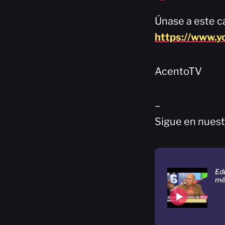
Únase a este ca
https://www.
AcentoTV
–
Sigue en nuest
Ed
mé