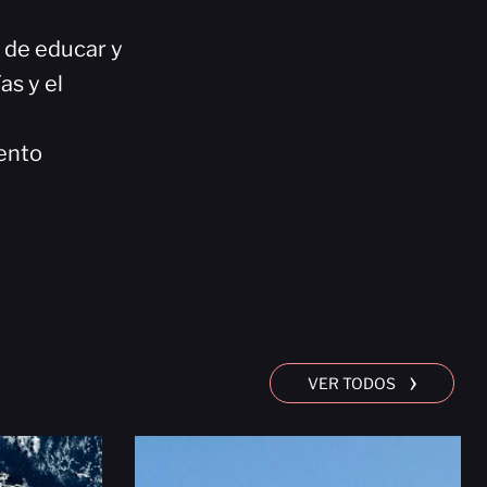
n de educar y
as y el
ento
›
VER TODOS