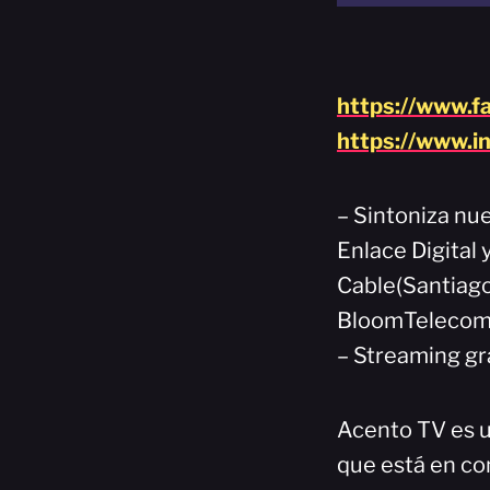
https://www.f
https://www.i
– Sintoniza nue
Enlace Digital
Cable(Santiago
BloomTelecom(
– Streaming gr
Acento TV es u
que está en co