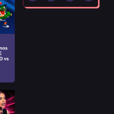
nos
E
O vs