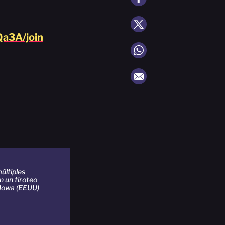
a3A/join
últiples
n un tiroteo
 Iowa (EEUU)