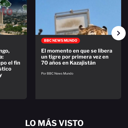
BBC NEWS MUNDO
ngo,
El momento en que se libera
a:
un tigre por primera vez en
po el fin
70 años en Kazajistán
stico
Por BBC News Mundo
y
LO MÁS VISTO