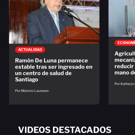
ECONOM
ACTUALIDAD
Agricul
mecaniz
Ramón De Luna permanece
reducir
estable tras ser ingresado en
mano d
un centro de salud de
Santiago
Por Katheryn
Por Máximo Laureano
VIDEOS DESTACADOS