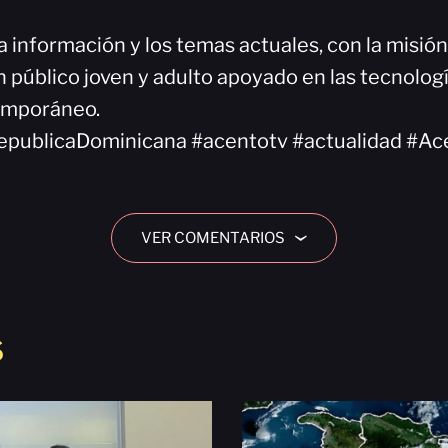
a información y los temas actuales, con la misió
 público joven y adulto apoyado en las tecnologí
emporáneo.
epublicaDominicana #acentotv #actualidad #Ac
VER COMENTARIOS
›
S