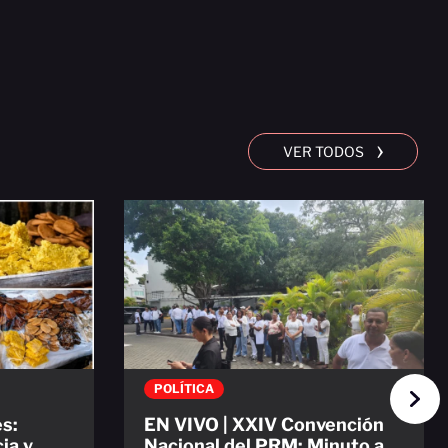
›
VER TODOS
POLÍTICA
s:
EN VIVO | XXIV Convención
ia y
Nacional del PRM: Minuto a