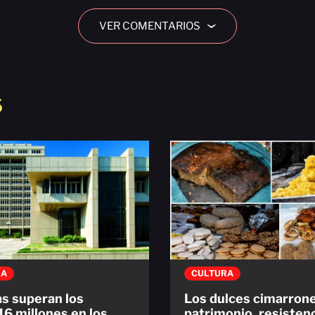
VER COMENTARIOS
›
S
ÍA
CULTURA
s superan los
Los dulces cimarrone
6 millones en los
patrimonio, resistenc