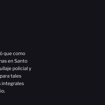
ció que como
emas en Santo
laje policial y
 para tales
 integrales
io.