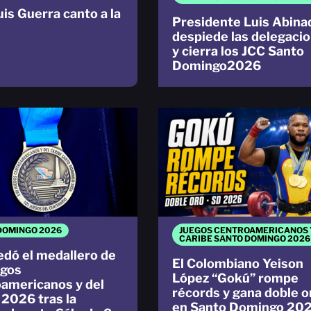
uis Guerra canto a la
Presidente Luis Abina
despiede las delegaci
y cierra los JCC Santo
Domingo2026
DOMINGO 2026
JUEGOS CENTROAMERICANOS 
CARIBE SANTO DOMINGO 2026
edó el medallero de
El Colombiano Yeison
egos
López “Gokú” rompe
americanos y del
récords y gana doble o
 2026 tras la
en Santo Domingo 20