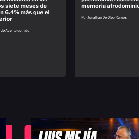
s siete meses de
memoria afrodomini
n 6.4% más que el
Por Jonathan De Oleo Ramos
erior
s de Acento.com.do