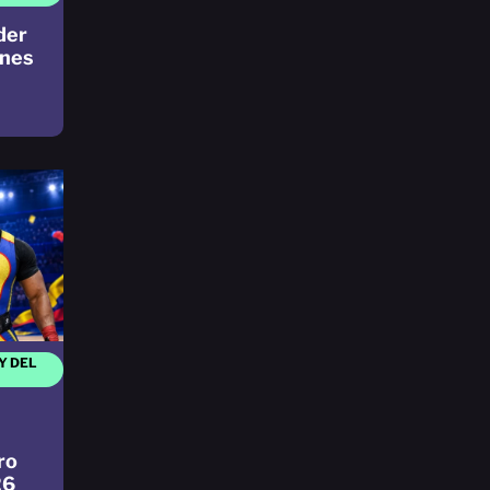
der
ones
Y DEL
ro
26