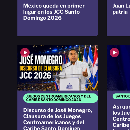
México queda en primer
Juan L
lugar en los JCC Santo
patria
Domingo 2026
JUEGOS CENTROAMERICANOS Y DEL
SANTO 
CARIBE SANTO DOMINGO 2026
Así qu
Discurso de José Monegro,
los Ju
Clausura de los Juegos
Centro
Centroamericanos y del
Caribe
Caribe Santo Domingo